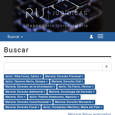
Buscar
Cambiar
navegac
Buscar
Ir
Autor: Silva Forné, Carlos ×
Materia: Derecho Procesal ×
Autor: Cáceres Nieto, Enrique ×
Materia: Derecho Civil ×
Materia: Derecho de la Información ×
Autor: Fix Fierro, Héctor ×
Materia: Derecho Ambiental ×
Materia: Sociología del Derecho ×
Materia: Otro ×
Autor: Padrón Innamorato, Mauricio ×
Materia: Derecho Constitucional ×
Materia: Derecho Mercantil ×
Materia: Derecho Fiscal ×
Autor: Hernández Martínez, María del Pilar ×
Mostrar filtros avanzados