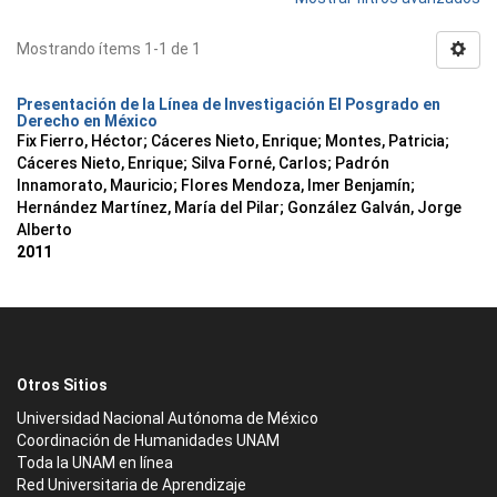
Mostrando ítems 1-1 de 1
Presentación de la Línea de Investigación El Posgrado en
Derecho en México
Fix Fierro, Héctor
;
Cáceres Nieto, Enrique
;
Montes, Patricia
;
Cáceres Nieto, Enrique
;
Silva Forné, Carlos
;
Padrón
Innamorato, Mauricio
;
Flores Mendoza, Imer Benjamín
;
Hernández Martínez, María del Pilar
;
González Galván, Jorge
Alberto
2011
Otros Sitios
Universidad Nacional Autónoma de México
Coordinación de Humanidades UNAM
Toda la UNAM en línea
Red Universitaria de Aprendizaje