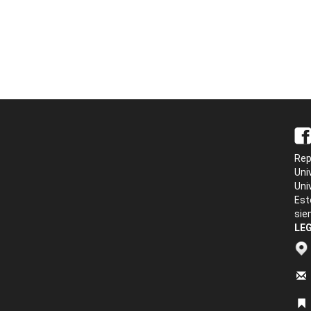
Rep
Uni
Uni
Est
sie
LEG