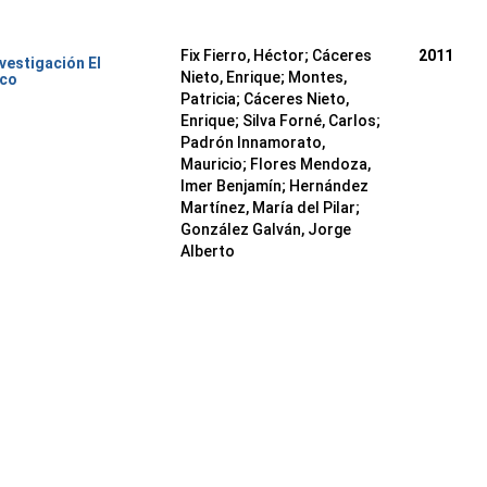
Fix Fierro, Héctor
;
Cáceres
2011
nvestigación El
Nieto, Enrique
;
Montes,
ico
Patricia
;
Cáceres Nieto,
Enrique
;
Silva Forné, Carlos
;
Padrón Innamorato,
Mauricio
;
Flores Mendoza,
Imer Benjamín
;
Hernández
Martínez, María del Pilar
;
González Galván, Jorge
Alberto