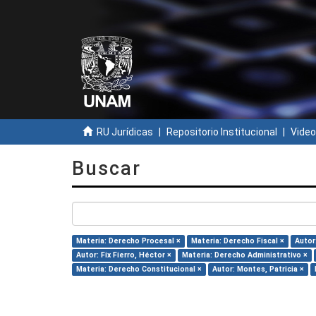
RU Jurídicas
Repositorio Institucional
Video
Buscar
Materia: Derecho Procesal ×
Materia: Derecho Fiscal ×
Autor:
Autor: Fix Fierro, Héctor ×
Materia: Derecho Administrativo ×
Materia: Derecho Constitucional ×
Autor: Montes, Patricia ×