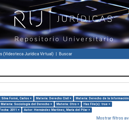
s (Videoteca Jurídica Virtual)
Buscar
 Silva Forné, Carlos ×
Materia: Derecho Civil ×
Materia: Derecho de la Información
Materia: Sociología del Derecho ×
Materia: Otro ×
Has File(s): true ×
Fecha: 2011 ×
Autor: Hernández Martínez, María del Pilar ×
Mostrar filtros 