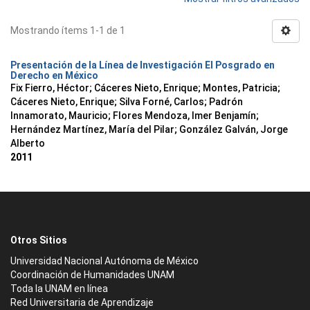
Mostrando ítems 1-1 de 1
Presentación de la Línea de Investigación El Posgrado en
Derecho en México
Fix Fierro, Héctor
;
Cáceres Nieto, Enrique
;
Montes, Patricia
;
Cáceres Nieto, Enrique
;
Silva Forné, Carlos
;
Padrón
Innamorato, Mauricio
;
Flores Mendoza, Imer Benjamín
;
Hernández Martínez, María del Pilar
;
González Galván, Jorge
Alberto
2011
Otros Sitios
Universidad Nacional Autónoma de México
Coordinación de Humanidades UNAM
Toda la UNAM en línea
Red Universitaria de Aprendizaje