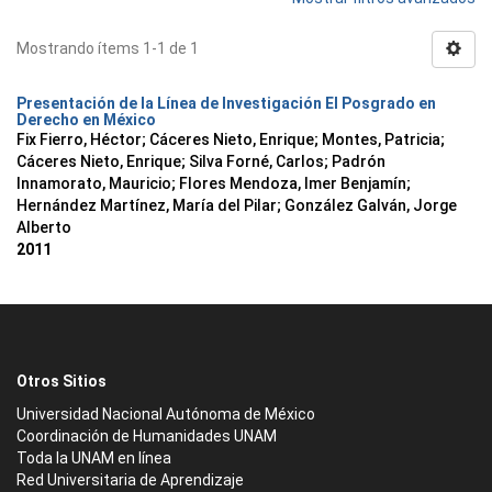
Mostrando ítems 1-1 de 1
Presentación de la Línea de Investigación El Posgrado en
Derecho en México
Fix Fierro, Héctor
;
Cáceres Nieto, Enrique
;
Montes, Patricia
;
Cáceres Nieto, Enrique
;
Silva Forné, Carlos
;
Padrón
Innamorato, Mauricio
;
Flores Mendoza, Imer Benjamín
;
Hernández Martínez, María del Pilar
;
González Galván, Jorge
Alberto
2011
Otros Sitios
Universidad Nacional Autónoma de México
Coordinación de Humanidades UNAM
Toda la UNAM en línea
Red Universitaria de Aprendizaje