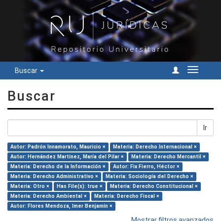
Buscar
Cambiar
navegac
Buscar
Ir
Autor: Padrón Innamorato, Mauricio ×
Materia: Derecho Internacional ×
Autor: Hernández Martínez, María del Pilar ×
Materia: Derecho Mercantil ×
Materia: Derecho de la Información ×
Autor: Fix Fierro, Héctor ×
Materia: Derecho Administrativo ×
Materia: Sociología del Derecho ×
Materia: Otro ×
Has File(s): true ×
Materia: Derecho Constitucional ×
Materia: Derecho Ambiental ×
Materia: Derecho Fiscal ×
Autor: Flores Mendoza, Imer Benjamín ×
Mostrar filtros avanzados