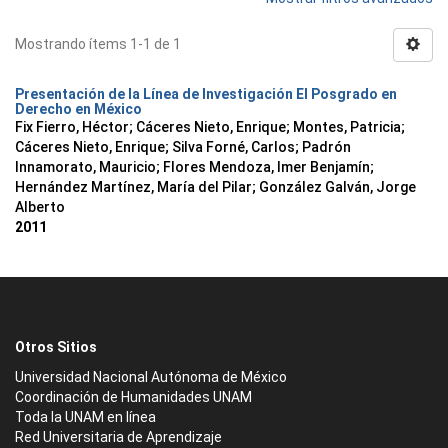
Mostrando ítems 1-1 de 1
Presentación de la Línea de Investigación El Posgrado en
Derecho en México
Fix Fierro, Héctor
;
Cáceres Nieto, Enrique
;
Montes, Patricia
;
Cáceres Nieto, Enrique
;
Silva Forné, Carlos
;
Padrón
Innamorato, Mauricio
;
Flores Mendoza, Imer Benjamín
;
Hernández Martínez, María del Pilar
;
González Galván, Jorge
Alberto
2011
Otros Sitios
Universidad Nacional Autónoma de México
Coordinación de Humanidades UNAM
Toda la UNAM en línea
Red Universitaria de Aprendizaje