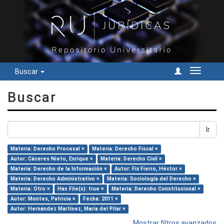
Buscar
Cambiar
navegac
Buscar
Ir
Materia: Derecho Procesal ×
Materia: Derecho Fiscal ×
Autor: Cáceres Nieto, Enrique ×
Materia: Derecho Civil ×
Materia: Derecho de la Información ×
Autor: Fix Fierro, Héctor ×
Materia: Derecho Administrativo ×
Materia: Sociología del Derecho ×
Materia: Otro ×
Has File(s): true ×
Materia: Derecho Constitucional ×
Autor: Montes, Patricia ×
Fecha: 2011 ×
Autor: Hernández Martínez, María del Pilar ×
Mostrar filtros avanzados