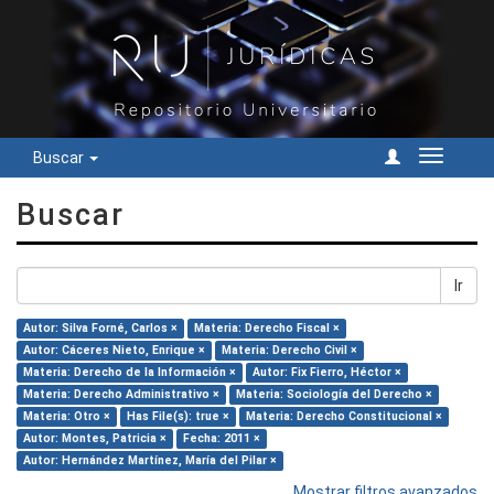
Buscar
Cambiar
navegac
Buscar
Ir
Autor: Silva Forné, Carlos ×
Materia: Derecho Fiscal ×
Autor: Cáceres Nieto, Enrique ×
Materia: Derecho Civil ×
Materia: Derecho de la Información ×
Autor: Fix Fierro, Héctor ×
Materia: Derecho Administrativo ×
Materia: Sociología del Derecho ×
Materia: Otro ×
Has File(s): true ×
Materia: Derecho Constitucional ×
Autor: Montes, Patricia ×
Fecha: 2011 ×
Autor: Hernández Martínez, María del Pilar ×
Mostrar filtros avanzados