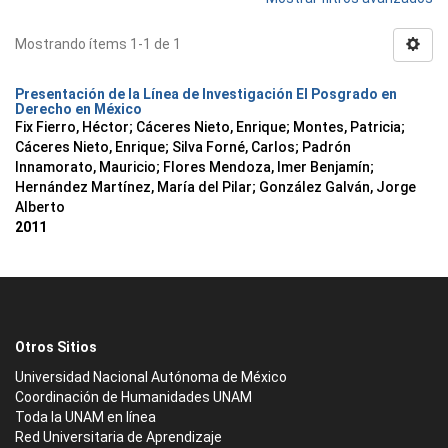
Mostrando ítems 1-1 de 1
Presentación de la Línea de Investigación El Posgrado en
Derecho en México
Fix Fierro, Héctor
;
Cáceres Nieto, Enrique
;
Montes, Patricia
;
Cáceres Nieto, Enrique
;
Silva Forné, Carlos
;
Padrón
Innamorato, Mauricio
;
Flores Mendoza, Imer Benjamín
;
Hernández Martínez, María del Pilar
;
González Galván, Jorge
Alberto
2011
Otros Sitios
Universidad Nacional Autónoma de México
Coordinación de Humanidades UNAM
Toda la UNAM en línea
Red Universitaria de Aprendizaje