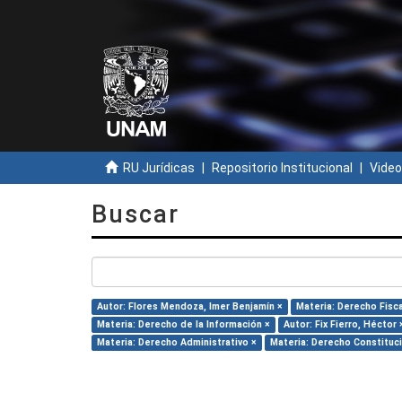
RU Jurídicas
Repositorio Institucional
Video
Buscar
Autor: Flores Mendoza, Imer Benjamín ×
Materia: Derecho Fisca
Materia: Derecho de la Información ×
Autor: Fix Fierro, Héctor 
Materia: Derecho Administrativo ×
Materia: Derecho Constituci