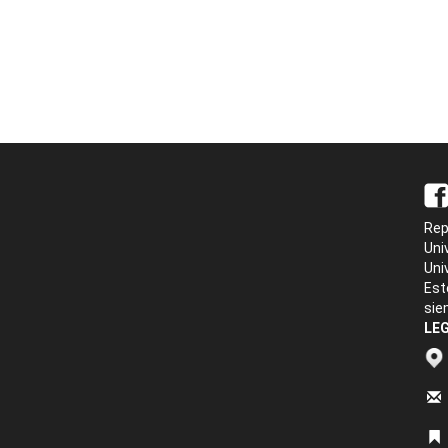
Rep
Uni
Uni
Est
sie
LEG