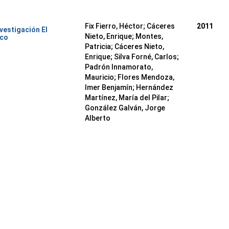
Fix Fierro, Héctor
;
Cáceres
2011
nvestigación El
Nieto, Enrique
;
Montes,
ico
Patricia
;
Cáceres Nieto,
Enrique
;
Silva Forné, Carlos
;
Padrón Innamorato,
Mauricio
;
Flores Mendoza,
Imer Benjamín
;
Hernández
Martínez, María del Pilar
;
González Galván, Jorge
Alberto