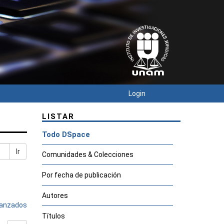
Login
LISTAR
Todo DSpace
Ir
Comunidades & Colecciones
Por fecha de publicación
Autores
avanzados
Títulos