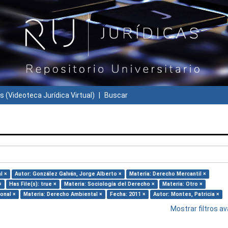
s (Videoteca Jurídica Virtual)
Buscar
l ×
Autor: González Galván, Jorge Alberto ×
Materia: Derecho Mercantil ×
×
Has File(s): true ×
Materia: Sociología del Derecho ×
Materia: Otro ×
onal ×
Materia: Derecho Ambiental ×
Fecha: 2011 ×
Autor: Montes, Patricia ×
Mostrar filtros 