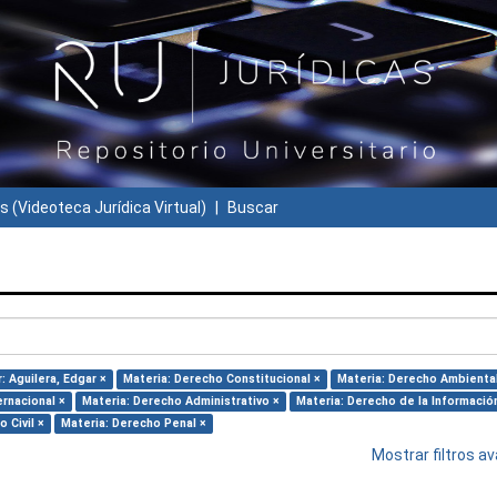
s (Videoteca Jurídica Virtual)
Buscar
: Aguilera, Edgar ×
Materia: Derecho Constitucional ×
Materia: Derecho Ambiental
ernacional ×
Materia: Derecho Administrativo ×
Materia: Derecho de la Informació
 Civil ×
Materia: Derecho Penal ×
Mostrar filtros 