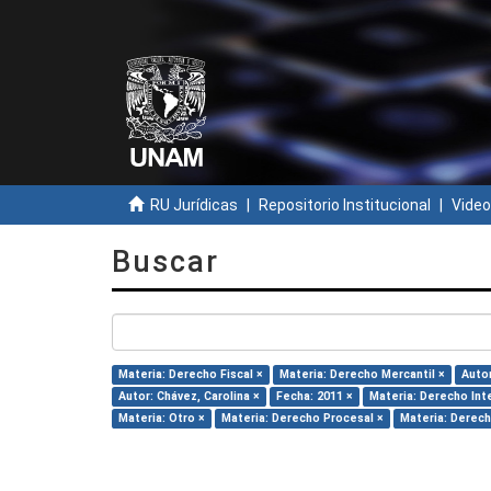
RU Jurídicas
Repositorio Institucional
Video
Buscar
Materia: Derecho Fiscal ×
Materia: Derecho Mercantil ×
Autor
Autor: Chávez, Carolina ×
Fecha: 2011 ×
Materia: Derecho Int
Materia: Otro ×
Materia: Derecho Procesal ×
Materia: Derecho