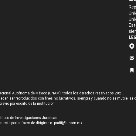
Rep
Uni
Uni
Est
sie
LEG
acional Autónoma de México (UNAM), todos los derechos reservados 2021.
den ser reproducidos con fines no lucrativos, siempre y cuando no se mutile, se cit
revio por escrito de la institución.
tituto de Investigaciones Jurídicas.
 este portal favor de dirigirse a:
padiij@unam.mx