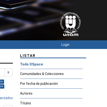
Login
LISTAR
Todo DSpace
Ir
Comunidades & Colecciones
 ×
Por fecha de publicación
n ×
Autores
avanzados
Títulos