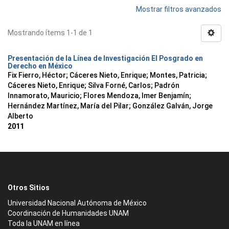
Mostrar filtros avanzados
Mostrando ítems 1-1 de 1
Presentación de la Línea de Investigación El Posgrado en
Derecho en México
Fix Fierro, Héctor
;
Cáceres Nieto, Enrique
;
Montes, Patricia
;
Cáceres Nieto, Enrique
;
Silva Forné, Carlos
;
Padrón
Innamorato, Mauricio
;
Flores Mendoza, Imer Benjamín
;
Hernández Martínez, María del Pilar
;
González Galván, Jorge
Alberto
2011
Otros Sitios
Universidad Nacional Autónoma de México
Coordinación de Humanidades UNAM
Toda la UNAM en línea