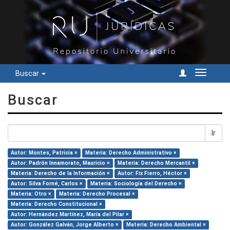
Buscar
Cambiar
navegac
Buscar
Ir
Autor: Montes, Patricia ×
Materia: Derecho Administrativo ×
Autor: Padrón Innamorato, Mauricio ×
Materia: Derecho Mercantil ×
Materia: Derecho de la Información ×
Autor: Fix Fierro, Héctor ×
Autor: Silva Forné, Carlos ×
Materia: Sociología del Derecho ×
Materia: Otro ×
Materia: Derecho Procesal ×
Materia: Derecho Constitucional ×
Autor: Hernández Martínez, María del Pilar ×
Autor: González Galván, Jorge Alberto ×
Materia: Derecho Ambiental ×