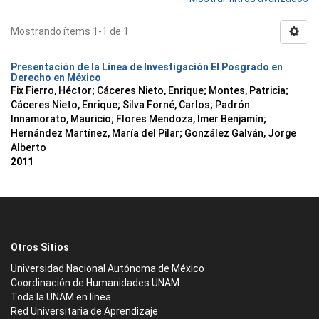
Mostrando ítems 1-1 de 1
Presentación de la Línea de Investigación El Posgrado en
Derecho en México
Fix Fierro, Héctor
;
Cáceres Nieto, Enrique
;
Montes, Patricia
;
Cáceres Nieto, Enrique
;
Silva Forné, Carlos
;
Padrón
Innamorato, Mauricio
;
Flores Mendoza, Imer Benjamín
;
Hernández Martínez, María del Pilar
;
González Galván, Jorge
Alberto
2011
Otros Sitios
Universidad Nacional Autónoma de México
Coordinación de Humanidades UNAM
Toda la UNAM en línea
Red Universitaria de Aprendizaje