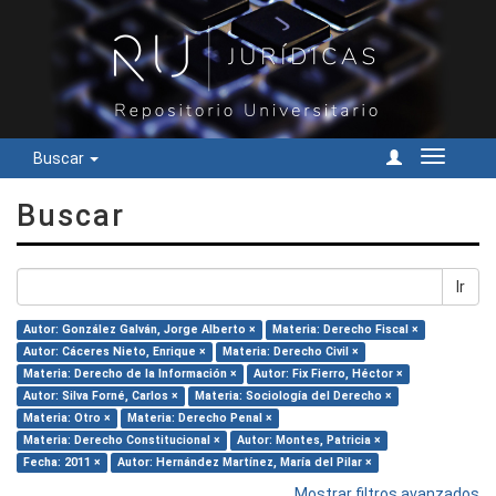
Buscar
Cambiar
navegac
Buscar
Ir
Autor: González Galván, Jorge Alberto ×
Materia: Derecho Fiscal ×
Autor: Cáceres Nieto, Enrique ×
Materia: Derecho Civil ×
Materia: Derecho de la Información ×
Autor: Fix Fierro, Héctor ×
Autor: Silva Forné, Carlos ×
Materia: Sociología del Derecho ×
Materia: Otro ×
Materia: Derecho Penal ×
Materia: Derecho Constitucional ×
Autor: Montes, Patricia ×
Fecha: 2011 ×
Autor: Hernández Martínez, María del Pilar ×
Mostrar filtros avanzados