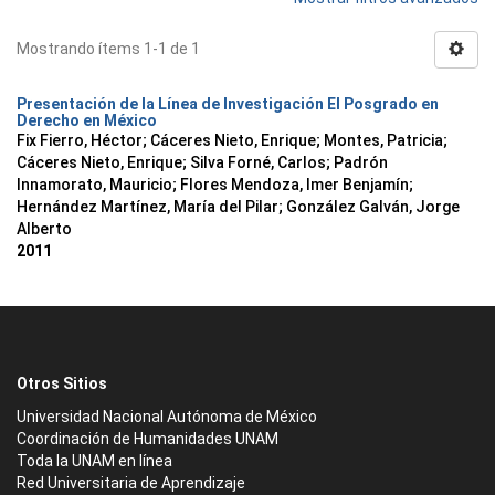
Mostrando ítems 1-1 de 1
Presentación de la Línea de Investigación El Posgrado en
Derecho en México
Fix Fierro, Héctor
;
Cáceres Nieto, Enrique
;
Montes, Patricia
;
Cáceres Nieto, Enrique
;
Silva Forné, Carlos
;
Padrón
Innamorato, Mauricio
;
Flores Mendoza, Imer Benjamín
;
Hernández Martínez, María del Pilar
;
González Galván, Jorge
Alberto
2011
Otros Sitios
Universidad Nacional Autónoma de México
Coordinación de Humanidades UNAM
Toda la UNAM en línea
Red Universitaria de Aprendizaje