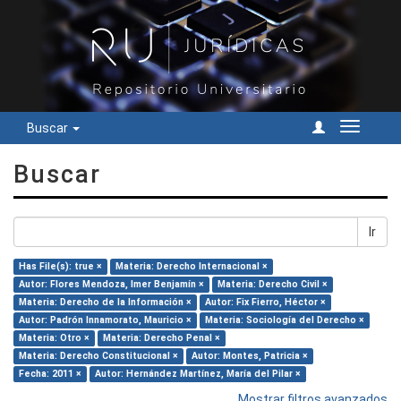
Buscar
Cambiar
navegac
Buscar
Ir
Has File(s): true ×
Materia: Derecho Internacional ×
Autor: Flores Mendoza, Imer Benjamín ×
Materia: Derecho Civil ×
Materia: Derecho de la Información ×
Autor: Fix Fierro, Héctor ×
Autor: Padrón Innamorato, Mauricio ×
Materia: Sociología del Derecho ×
Materia: Otro ×
Materia: Derecho Penal ×
Materia: Derecho Constitucional ×
Autor: Montes, Patricia ×
Fecha: 2011 ×
Autor: Hernández Martínez, María del Pilar ×
Mostrar filtros avanzados