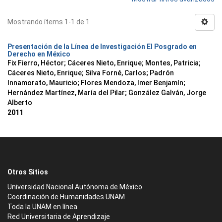
Mostrando ítems 1-1 de 1
Presentación de la Línea de Investigación El Posgrado en
Derecho en México
Fix Fierro, Héctor
;
Cáceres Nieto, Enrique
;
Montes, Patricia
;
Cáceres Nieto, Enrique
;
Silva Forné, Carlos
;
Padrón
Innamorato, Mauricio
;
Flores Mendoza, Imer Benjamín
;
Hernández Martínez, María del Pilar
;
González Galván, Jorge
Alberto
2011
Otros Sitios
Universidad Nacional Autónoma de México
Coordinación de Humanidades UNAM
Toda la UNAM en línea
Red Universitaria de Aprendizaje