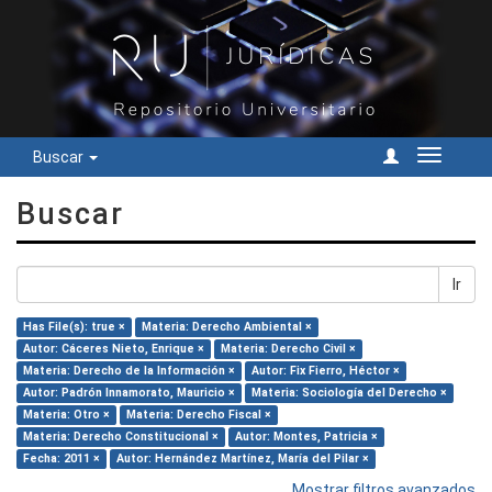
Buscar
Cambiar
navegac
Buscar
Ir
Has File(s): true ×
Materia: Derecho Ambiental ×
Autor: Cáceres Nieto, Enrique ×
Materia: Derecho Civil ×
Materia: Derecho de la Información ×
Autor: Fix Fierro, Héctor ×
Autor: Padrón Innamorato, Mauricio ×
Materia: Sociología del Derecho ×
Materia: Otro ×
Materia: Derecho Fiscal ×
Materia: Derecho Constitucional ×
Autor: Montes, Patricia ×
Fecha: 2011 ×
Autor: Hernández Martínez, María del Pilar ×
Mostrar filtros avanzados