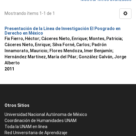
Mostrando ítems 1-1 de 1
Presentación de la Línea de Investigación El Posgrado en
Derecho en México
Fix Fierro, Héctor
;
Cáceres Nieto, Enrique
;
Montes, Patricia
;
Cáceres Nieto, Enrique
;
Silva Forné, Carlos
;
Padrón
Innamorato, Mauricio
;
Flores Mendoza, Imer Benjamín
;
Hernández Martínez, María del Pilar
;
González Galván, Jorge
Alberto
2011
Otros Sitios
Universidad Nacional Autónoma de México
Coordinación de Humanidades UNAM
Toda la UNAM en línea
Red Universitaria de Aprendizaje