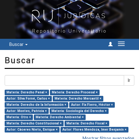
Buscar
Cambiar
navegac
Buscar
Ir
Materia: Derecho Penal ×
Materia: Derecho Procesal ×
Autor: Silva Forné, Carlos ×
Materia: Derecho Mercantil ×
Materia: Derecho de la Información ×
Autor: Fix Fierro, Héctor ×
Autor: Montes, Patricia ×
Materia: Sociología del Derecho ×
Materia: Otro ×
Materia: Derecho Ambiental ×
Materia: Derecho Constitucional ×
Materia: Derecho Fiscal ×
Autor: Cáceres Nieto, Enrique ×
Autor: Flores Mendoza, Imer Benjamín ×
Mostrar filtros avanzados