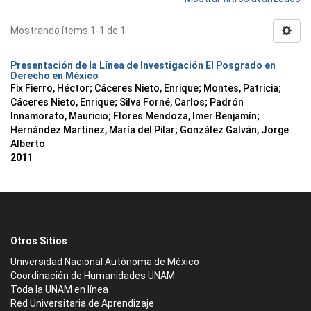
Mostrando ítems 1-1 de 1
Presentación de la Línea de Investigación El Posgrado en
Derecho en México
Fix Fierro, Héctor
;
Cáceres Nieto, Enrique
;
Montes, Patricia
;
Cáceres Nieto, Enrique
;
Silva Forné, Carlos
;
Padrón
Innamorato, Mauricio
;
Flores Mendoza, Imer Benjamín
;
Hernández Martínez, María del Pilar
;
González Galván, Jorge
Alberto
2011
Otros Sitios
Universidad Nacional Autónoma de México
Coordinación de Humanidades UNAM
Toda la UNAM en línea
Red Universitaria de Aprendizaje