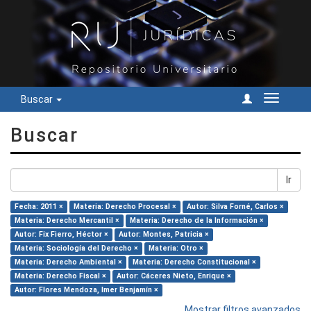
Buscar
Cambiar
navegac
Buscar
Ir
Fecha: 2011 ×
Materia: Derecho Procesal ×
Autor: Silva Forné, Carlos ×
Materia: Derecho Mercantil ×
Materia: Derecho de la Información ×
Autor: Fix Fierro, Héctor ×
Autor: Montes, Patricia ×
Materia: Sociología del Derecho ×
Materia: Otro ×
Materia: Derecho Ambiental ×
Materia: Derecho Constitucional ×
Materia: Derecho Fiscal ×
Autor: Cáceres Nieto, Enrique ×
Autor: Flores Mendoza, Imer Benjamín ×
Mostrar filtros avanzados