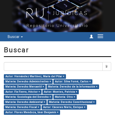
Buscar
Cambiar
navegac
Buscar
Ir
Autor: Hernández Martínez, María del Pilar ×
Materia: Derecho Administrativo ×
Autor: Silva Forné, Carlos ×
Materia: Derecho Mercantil ×
Materia: Derecho de la Información ×
Autor: Fix Fierro, Héctor ×
Autor: Montes, Patricia ×
Materia: Sociología del Derecho ×
Materia: Otro ×
Materia: Derecho Ambiental ×
Materia: Derecho Constitucional ×
Materia: Derecho Fiscal ×
Autor: Cáceres Nieto, Enrique ×
Autor: Flores Mendoza, Imer Benjamín ×