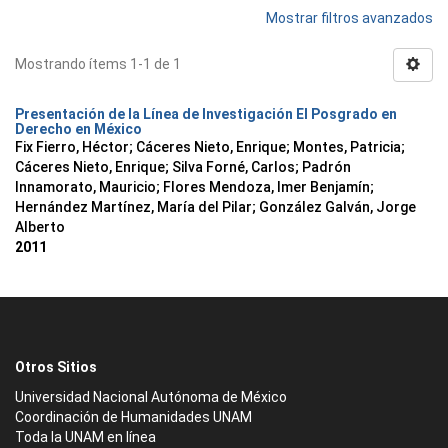
Mostrar filtros avanzados
Mostrando ítems 1-1 de 1
Presentación de la Línea de Investigación El Posgrado en
Derecho en México
Fix Fierro, Héctor
;
Cáceres Nieto, Enrique
;
Montes, Patricia
;
Cáceres Nieto, Enrique
;
Silva Forné, Carlos
;
Padrón
Innamorato, Mauricio
;
Flores Mendoza, Imer Benjamín
;
Hernández Martínez, María del Pilar
;
González Galván, Jorge
Alberto
2011
Otros Sitios
Universidad Nacional Autónoma de México
Coordinación de Humanidades UNAM
Toda la UNAM en línea