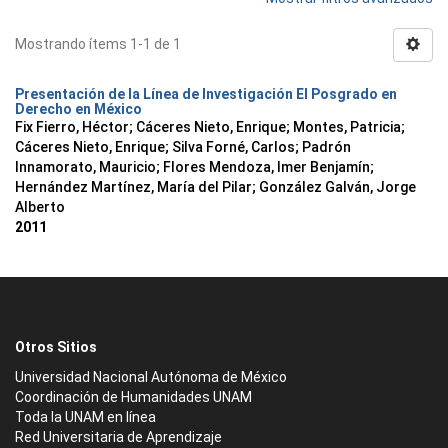
Mostrando ítems 1-1 de 1
Presentación de la Línea de Investigación El Posgrado en
Derecho en México
Fix Fierro, Héctor
;
Cáceres Nieto, Enrique
;
Montes, Patricia
;
Cáceres Nieto, Enrique
;
Silva Forné, Carlos
;
Padrón
Innamorato, Mauricio
;
Flores Mendoza, Imer Benjamín
;
Hernández Martínez, María del Pilar
;
González Galván, Jorge
Alberto
2011
Otros Sitios
Universidad Nacional Autónoma de México
Coordinación de Humanidades UNAM
Toda la UNAM en línea
Red Universitaria de Aprendizaje