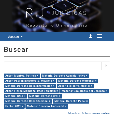
Buscar
Cambiar
navegac
Buscar
Ir
Autor: Montes, Patricia ×
Materia: Derecho Administrativo ×
Autor: Padrón Innamorato, Mauricio ×
Materia: Derecho Mercantil ×
Materia: Derecho de la Información ×
Autor: Fix Fierro, Héctor ×
Autor: Flores Mendoza, Imer Benjamín ×
Materia: Sociología del Derecho ×
Materia: Otro ×
Materia: Derecho Civil ×
Materia: Derecho Constitucional ×
Materia: Derecho Penal ×
Fecha: 2011 ×
Materia: Derecho Ambiental ×
Mostrar filtros avanzados