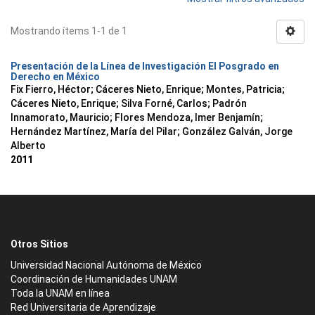
Mostrando ítems 1-1 de 1
Presentación de la Línea de Investigación El Posgrado en
Derecho en México
Fix Fierro, Héctor
;
Cáceres Nieto, Enrique
;
Montes, Patricia
;
Cáceres Nieto, Enrique
;
Silva Forné, Carlos
;
Padrón
Innamorato, Mauricio
;
Flores Mendoza, Imer Benjamín
;
Hernández Martínez, María del Pilar
;
González Galván, Jorge
Alberto
2011
Otros Sitios
Universidad Nacional Autónoma de México
Coordinación de Humanidades UNAM
Toda la UNAM en línea
Red Universitaria de Aprendizaje