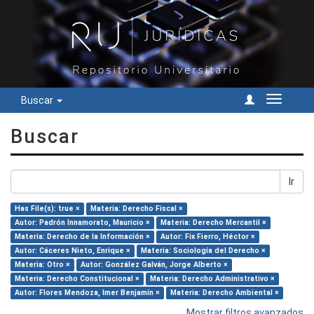
Buscar
Cambiar
navegac
Buscar
Ir
Has File(s): true ×
Materia: Derecho Fiscal ×
Autor: Padrón Innamorato, Mauricio ×
Materia: Derecho Mercantil ×
Materia: Derecho de la Información ×
Autor: Fix Fierro, Héctor ×
Autor: Cáceres Nieto, Enrique ×
Materia: Sociología del Derecho ×
Materia: Otro ×
Autor: González Galván, Jorge Alberto ×
Materia: Derecho Constitucional ×
Materia: Derecho Administrativo ×
Autor: Flores Mendoza, Imer Benjamín ×
Materia: Derecho Ambiental ×
Mostrar filtros avanzados