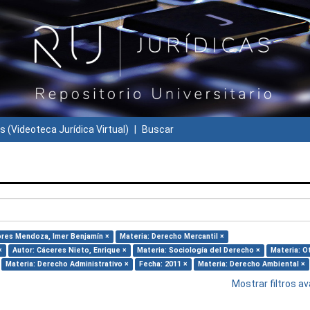
s (Videoteca Jurídica Virtual)
Buscar
lores Mendoza, Imer Benjamín ×
Materia: Derecho Mercantil ×
×
Autor: Cáceres Nieto, Enrique ×
Materia: Sociología del Derecho ×
Materia: O
Materia: Derecho Administrativo ×
Fecha: 2011 ×
Materia: Derecho Ambiental ×
Mostrar filtros 