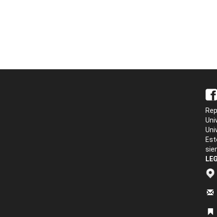
Rep
Uni
Uni
Est
sie
LEG