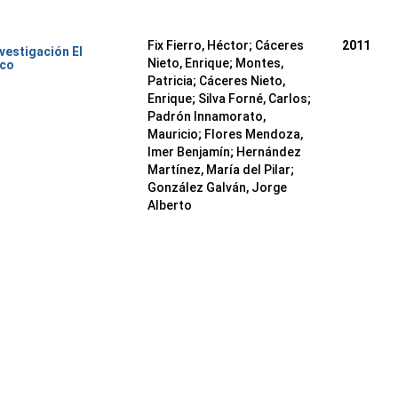
Fix Fierro, Héctor
;
Cáceres
2011
nvestigación El
Nieto, Enrique
;
Montes,
ico
Patricia
;
Cáceres Nieto,
Enrique
;
Silva Forné, Carlos
;
Padrón Innamorato,
Mauricio
;
Flores Mendoza,
Imer Benjamín
;
Hernández
Martínez, María del Pilar
;
González Galván, Jorge
Alberto