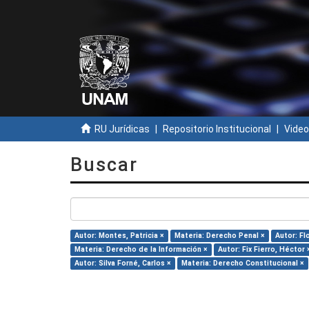
RU Jurídicas
Repositorio Institucional
Video
Buscar
Autor: Montes, Patricia ×
Materia: Derecho Penal ×
Autor: F
Materia: Derecho de la Información ×
Autor: Fix Fierro, Héctor 
Autor: Silva Forné, Carlos ×
Materia: Derecho Constitucional ×