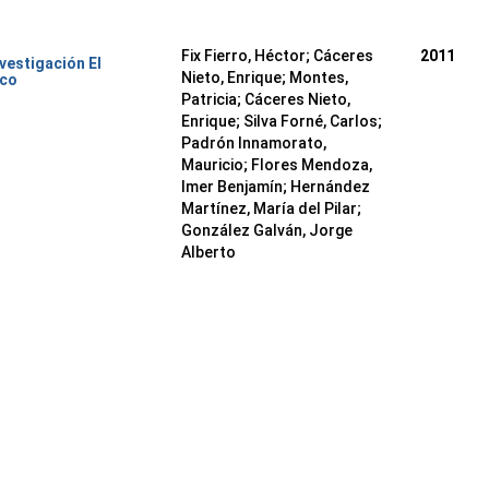
Fix Fierro, Héctor
;
Cáceres
2011
nvestigación El
Nieto, Enrique
;
Montes,
ico
Patricia
;
Cáceres Nieto,
Enrique
;
Silva Forné, Carlos
;
Padrón Innamorato,
Mauricio
;
Flores Mendoza,
Imer Benjamín
;
Hernández
Martínez, María del Pilar
;
González Galván, Jorge
Alberto