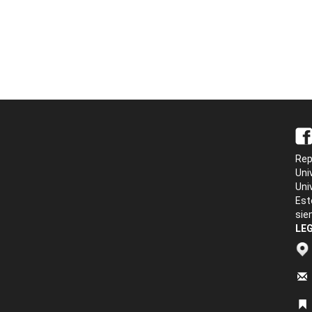
Rep
Uni
Uni
Est
sie
LEG