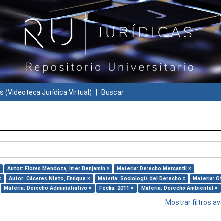
s (Videoteca Jurídica Virtual)
Buscar
Autor: Flores Mendoza, Imer Benjamín ×
Materia: Derecho Mercantil ×
×
Autor: Cáceres Nieto, Enrique ×
Materia: Sociología del Derecho ×
Materia: O
Materia: Derecho Administrativo ×
Fecha: 2011 ×
Materia: Derecho Ambiental ×
Mostrar filtros 