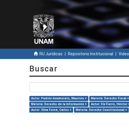
RU Jurídicas
Repositorio Institucional
Video
Buscar
Autor: Padrón Innamorato, Mauricio ×
Materia: Derecho Fiscal ×
Materia: Derecho de la Información ×
Autor: Fix Fierro, Héctor 
Autor: Silva Forné, Carlos ×
Materia: Derecho Constitucional ×