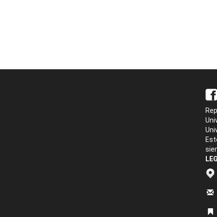
Rep
Uni
Uni
Est
sie
LEG