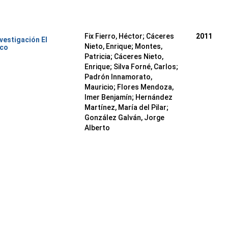
Fix Fierro, Héctor
;
Cáceres
2011
nvestigación El
Nieto, Enrique
;
Montes,
ico
Patricia
;
Cáceres Nieto,
Enrique
;
Silva Forné, Carlos
;
Padrón Innamorato,
Mauricio
;
Flores Mendoza,
Imer Benjamín
;
Hernández
Martínez, María del Pilar
;
González Galván, Jorge
Alberto