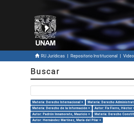
RU Jurídicas
Repositorio Institucional
Video
Buscar
Materia: Derecho Internacional ×
Materia: Derecho Administrat
Materia: Derecho de la Información ×
Autor: Fix Fierro, Héctor 
Autor: Padrón Innamorato, Mauricio ×
Materia: Derecho Constit
Autor: Hernández Martínez, María del Pilar ×