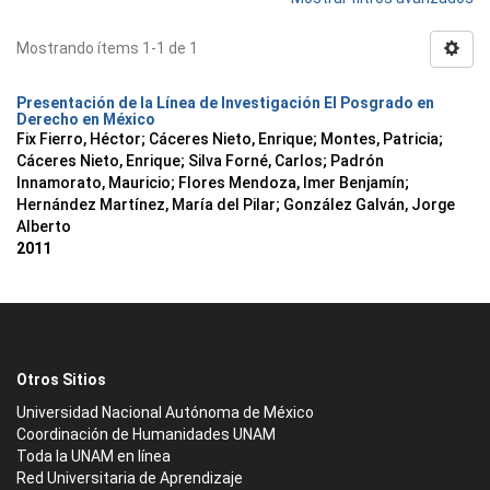
Mostrando ítems 1-1 de 1
Presentación de la Línea de Investigación El Posgrado en
Derecho en México
Fix Fierro, Héctor
;
Cáceres Nieto, Enrique
;
Montes, Patricia
;
Cáceres Nieto, Enrique
;
Silva Forné, Carlos
;
Padrón
Innamorato, Mauricio
;
Flores Mendoza, Imer Benjamín
;
Hernández Martínez, María del Pilar
;
González Galván, Jorge
Alberto
2011
Otros Sitios
Universidad Nacional Autónoma de México
Coordinación de Humanidades UNAM
Toda la UNAM en línea
Red Universitaria de Aprendizaje