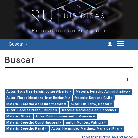
Buscar
Cambiar
navegac
Buscar
Ir
Autor: González Galván, Jorge Alberto ×
Materia: Derecho Administrativo ×
Autor: Flores Mendoza, Imer Benjamín ×
Materia: Derecho Civil ×
Materia: Derecho de la Información ×
Autor: Fix Fierro, Héctor ×
Autor: Cáceres Nieto, Enrique ×
Materia: Sociología del Derecho ×
Materia: Otro ×
Autor: Padrón Innamorato, Mauricio ×
Materia: Derecho Constitucional ×
Autor: Montes, Patricia ×
Materia: Derecho Penal ×
Autor: Hernández Martínez, María del Pilar ×
Mostrar filtros avanzados