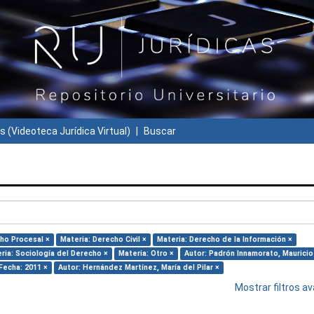
s (Videoteca Jurídica Virtual)
Buscar
ho Procesal ×
Materia: Derecho Civil ×
Materia: Derecho de la Información ×
ria: Sociología del Derecho ×
Materia: Otro ×
Autor: Padrón Innamorato, Mauricio
Fecha: 2011 ×
Autor: Hernández Martínez, María del Pilar ×
Mostrar filtros 