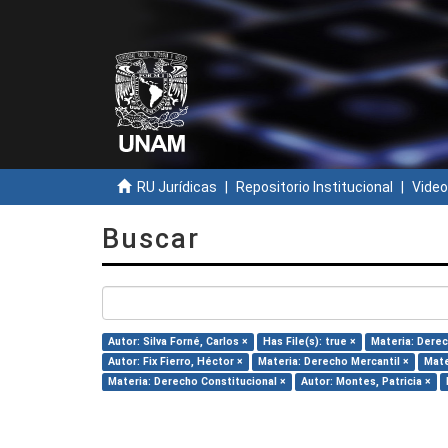
RU Jurídicas
Repositorio Institucional
Video
Buscar
Autor: Silva Forné, Carlos ×
Has File(s): true ×
Materia: Derec
Autor: Fix Fierro, Héctor ×
Materia: Derecho Mercantil ×
Mate
Materia: Derecho Constitucional ×
Autor: Montes, Patricia ×