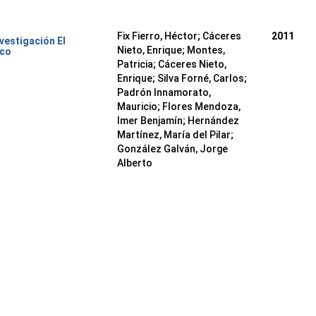
Fix Fierro, Héctor
;
Cáceres
2011
nvestigación El
Nieto, Enrique
;
Montes,
ico
Patricia
;
Cáceres Nieto,
Enrique
;
Silva Forné, Carlos
;
Padrón Innamorato,
Mauricio
;
Flores Mendoza,
Imer Benjamín
;
Hernández
Martínez, María del Pilar
;
González Galván, Jorge
Alberto