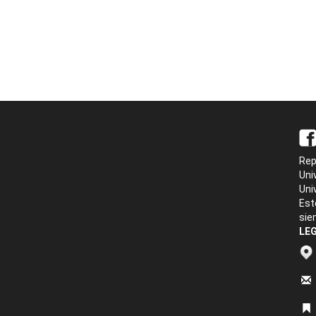
Rep
Uni
Uni
Est
sie
LEG