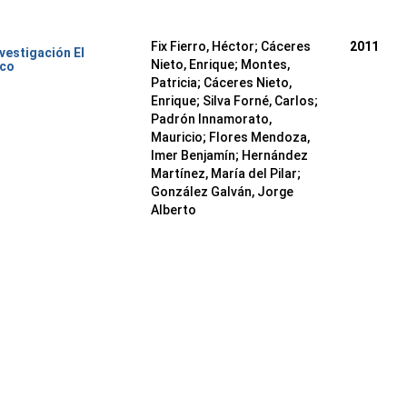
Fix Fierro, Héctor
;
Cáceres
2011
nvestigación El
Nieto, Enrique
;
Montes,
ico
Patricia
;
Cáceres Nieto,
Enrique
;
Silva Forné, Carlos
;
Padrón Innamorato,
Mauricio
;
Flores Mendoza,
Imer Benjamín
;
Hernández
Martínez, María del Pilar
;
González Galván, Jorge
Alberto