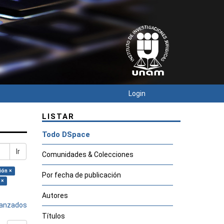
Login
LISTAR
Todo DSpace
Ir
Comunidades & Colecciones
ión ×
Por fecha de publicación
 ×
Autores
avanzados
Títulos