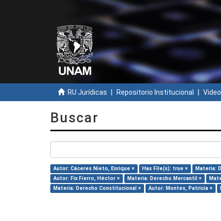
RU Jurídicas
Repositorio Institucional
Video
Buscar
Autor: Cáceres Nieto, Enrique ×
Has File(s): true ×
Materia: 
Autor: Fix Fierro, Héctor ×
Materia: Derecho Mercantil ×
Mate
Materia: Derecho Constitucional ×
Autor: Montes, Patricia ×