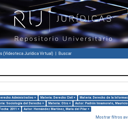
s (Videoteca Jurídica Virtual)
Buscar
Derecho Administrativo ×
Materia: Derecho Civil ×
Materia: Derecho de la Informac
ria: Sociología del Derecho ×
Materia: Otro ×
Autor: Padrón Innamorato, Mauricio
Fecha: 2011 ×
Autor: Hernández Martínez, María del Pilar ×
Mostrar filtros 