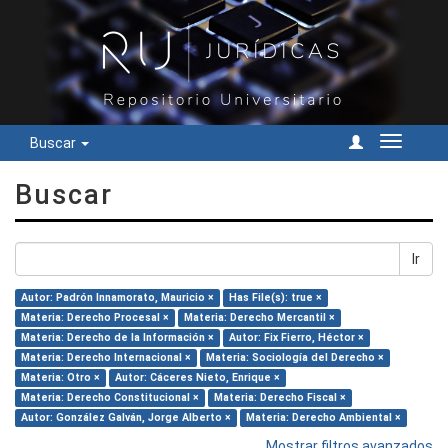
Buscar
Cambiar
navegac
Buscar
Ir
Autor: Padrón Innamorato, Mauricio ×
Has File(s): true ×
Materia: Derecho Procesal ×
Materia: Derecho Mercantil ×
Materia: Derecho de la Información ×
Autor: Fix Fierro, Héctor ×
Materia: Derecho Internacional ×
Materia: Sociología del Derecho ×
Materia: Otro ×
Autor: Cáceres Nieto, Enrique ×
Materia: Derecho Constitucional ×
Materia: Derecho Fiscal ×
Autor: González Galván, Jorge Alberto ×
Materia: Derecho Ambiental ×
Mostrar filtros avanzados