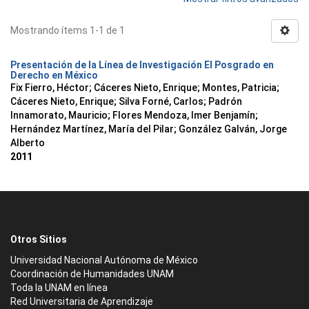
Mostrando ítems 1-1 de 1
Presentación de la Línea de Investigación El Posgrado en
Derecho en México
Fix Fierro, Héctor
;
Cáceres Nieto, Enrique
;
Montes, Patricia
;
Cáceres Nieto, Enrique
;
Silva Forné, Carlos
;
Padrón
Innamorato, Mauricio
;
Flores Mendoza, Imer Benjamín
;
Hernández Martínez, María del Pilar
;
González Galván, Jorge
Alberto
2011
Otros Sitios
Universidad Nacional Autónoma de México
Coordinación de Humanidades UNAM
Toda la UNAM en línea
Red Universitaria de Aprendizaje