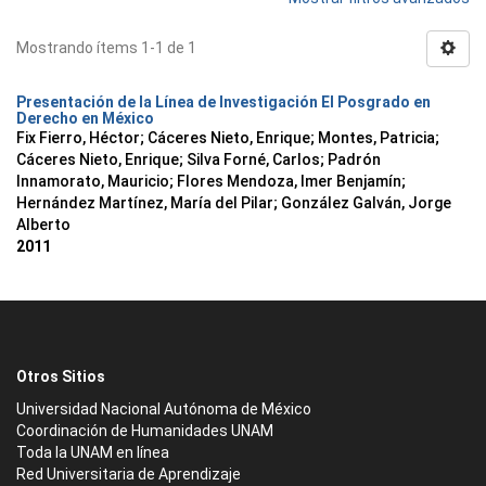
Mostrando ítems 1-1 de 1
Presentación de la Línea de Investigación El Posgrado en
Derecho en México
Fix Fierro, Héctor
;
Cáceres Nieto, Enrique
;
Montes, Patricia
;
Cáceres Nieto, Enrique
;
Silva Forné, Carlos
;
Padrón
Innamorato, Mauricio
;
Flores Mendoza, Imer Benjamín
;
Hernández Martínez, María del Pilar
;
González Galván, Jorge
Alberto
2011
Otros Sitios
Universidad Nacional Autónoma de México
Coordinación de Humanidades UNAM
Toda la UNAM en línea
Red Universitaria de Aprendizaje