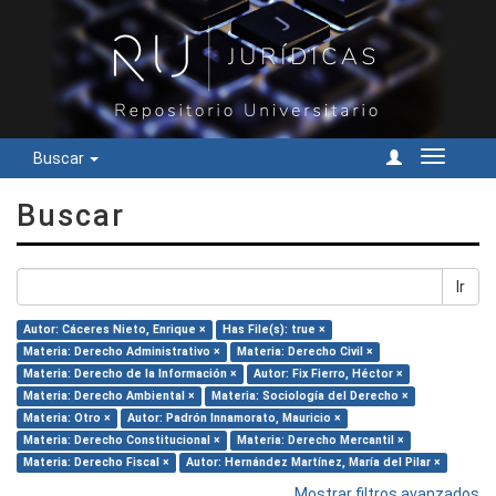
Buscar
Cambiar
navegac
Buscar
Ir
Autor: Cáceres Nieto, Enrique ×
Has File(s): true ×
Materia: Derecho Administrativo ×
Materia: Derecho Civil ×
Materia: Derecho de la Información ×
Autor: Fix Fierro, Héctor ×
Materia: Derecho Ambiental ×
Materia: Sociología del Derecho ×
Materia: Otro ×
Autor: Padrón Innamorato, Mauricio ×
Materia: Derecho Constitucional ×
Materia: Derecho Mercantil ×
Materia: Derecho Fiscal ×
Autor: Hernández Martínez, María del Pilar ×
Mostrar filtros avanzados