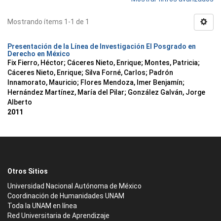
Mostrando ítems 1-1 de 1
Presentación de la Línea de Investigación El Posgrado en
Derecho en México
Fix Fierro, Héctor
;
Cáceres Nieto, Enrique
;
Montes, Patricia
;
Cáceres Nieto, Enrique
;
Silva Forné, Carlos
;
Padrón
Innamorato, Mauricio
;
Flores Mendoza, Imer Benjamín
;
Hernández Martínez, María del Pilar
;
González Galván, Jorge
Alberto
2011
Otros Sitios
Universidad Nacional Autónoma de México
Coordinación de Humanidades UNAM
Toda la UNAM en línea
Red Universitaria de Aprendizaje