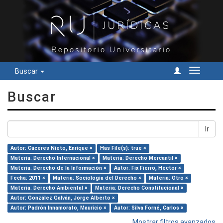
Buscar
Cambiar
navegac
Buscar
Ir
Autor: Cáceres Nieto, Enrique ×
Has File(s): true ×
Materia: Derecho Internacional ×
Materia: Derecho Mercantil ×
Materia: Derecho de la Información ×
Autor: Fix Fierro, Héctor ×
Fecha: 2011 ×
Materia: Sociología del Derecho ×
Materia: Otro ×
Materia: Derecho Ambiental ×
Materia: Derecho Constitucional ×
Autor: González Galván, Jorge Alberto ×
Autor: Padrón Innamorato, Mauricio ×
Autor: Silva Forné, Carlos ×
Mostrar filtros avanzados