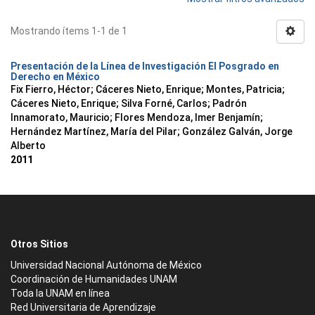
Mostrando ítems 1-1 de 1
Presentación de la Línea de Investigación El Posgrado en
Derecho en México
Fix Fierro, Héctor
;
Cáceres Nieto, Enrique
;
Montes, Patricia
;
Cáceres Nieto, Enrique
;
Silva Forné, Carlos
;
Padrón
Innamorato, Mauricio
;
Flores Mendoza, Imer Benjamín
;
Hernández Martínez, María del Pilar
;
González Galván, Jorge
Alberto
2011
Otros Sitios
Universidad Nacional Autónoma de México
Coordinación de Humanidades UNAM
Toda la UNAM en línea
Red Universitaria de Aprendizaje