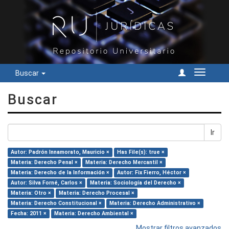
Buscar
Cambiar
navegac
Buscar
Ir
Autor: Padrón Innamorato, Mauricio ×
Has File(s): true ×
Materia: Derecho Penal ×
Materia: Derecho Mercantil ×
Materia: Derecho de la Información ×
Autor: Fix Fierro, Héctor ×
Autor: Silva Forné, Carlos ×
Materia: Sociología del Derecho ×
Materia: Otro ×
Materia: Derecho Procesal ×
Materia: Derecho Constitucional ×
Materia: Derecho Administrativo ×
Fecha: 2011 ×
Materia: Derecho Ambiental ×
Mostrar filtros avanzados