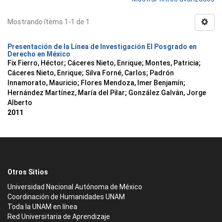
Mostrando ítems 1-1 de 1
Presentación de la Línea de Investigación El Posgrado en
Derecho en México
Fix Fierro, Héctor
;
Cáceres Nieto, Enrique
;
Montes, Patricia
;
Cáceres Nieto, Enrique
;
Silva Forné, Carlos
;
Padrón
Innamorato, Mauricio
;
Flores Mendoza, Imer Benjamín
;
Hernández Martínez, María del Pilar
;
González Galván, Jorge
Alberto
2011
Otros Sitios
Universidad Nacional Autónoma de México
Coordinación de Humanidades UNAM
Toda la UNAM en línea
Red Universitaria de Aprendizaje