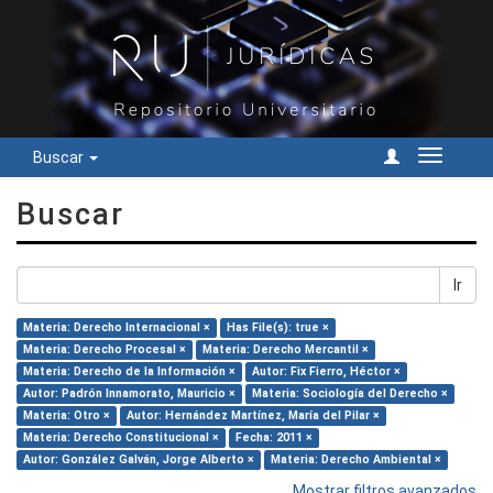
Buscar
Cambiar
navegac
Buscar
Ir
Materia: Derecho Internacional ×
Has File(s): true ×
Materia: Derecho Procesal ×
Materia: Derecho Mercantil ×
Materia: Derecho de la Información ×
Autor: Fix Fierro, Héctor ×
Autor: Padrón Innamorato, Mauricio ×
Materia: Sociología del Derecho ×
Materia: Otro ×
Autor: Hernández Martínez, María del Pilar ×
Materia: Derecho Constitucional ×
Fecha: 2011 ×
Autor: González Galván, Jorge Alberto ×
Materia: Derecho Ambiental ×
Mostrar filtros avanzados