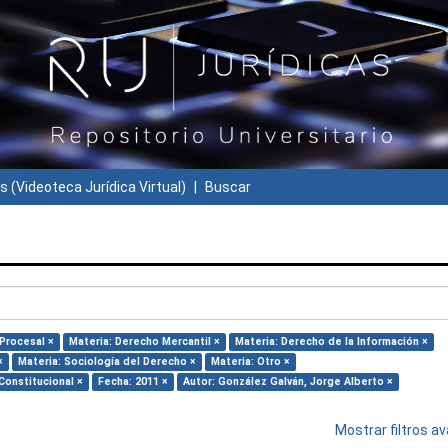
s (Videoteca Jurídica Virtual)
Buscar
Procesal ×
Materia: Derecho Mercantil ×
Materia: Derecho de la Información ×
×
Materia: Sociología del Derecho ×
Materia: Otro ×
Constitucional ×
Fecha: 2011 ×
Autor: González Galván, Jorge Alberto ×
Mostrar filtros 