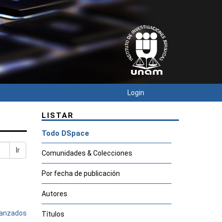
Login
LISTAR
Todo DSpace
Ir
Comunidades & Colecciones
Por fecha de publicación
Autores
avanzados
Títulos