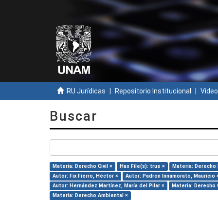
RU Jurídicas
Repositorio Institucional
Video
Buscar
Materia: Derecho Civil ×
Has File(s): true ×
Materia: Derecho 
Autor: Fix Fierro, Héctor ×
Autor: Padrón Innamorato, Mauricio 
Autor: Hernández Martínez, María del Pilar ×
Materia: Derecho 
Materia: Derecho Ambiental ×