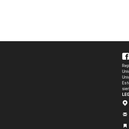
Rep
Uni
Uni
Est
sie
LEG