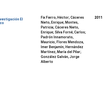
Fix Fierro, Héctor
;
Cáceres
2011
nvestigación El
Nieto, Enrique
;
Montes,
ico
Patricia
;
Cáceres Nieto,
Enrique
;
Silva Forné, Carlos
;
Padrón Innamorato,
Mauricio
;
Flores Mendoza,
Imer Benjamín
;
Hernández
Martínez, María del Pilar
;
González Galván, Jorge
Alberto