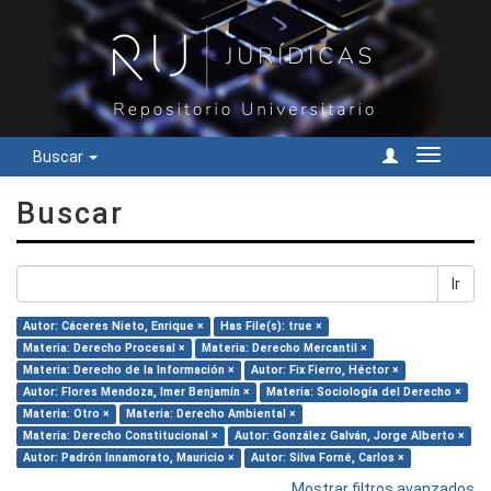
Buscar
Cambiar
navegac
Buscar
Ir
Autor: Cáceres Nieto, Enrique ×
Has File(s): true ×
Materia: Derecho Procesal ×
Materia: Derecho Mercantil ×
Materia: Derecho de la Información ×
Autor: Fix Fierro, Héctor ×
Autor: Flores Mendoza, Imer Benjamín ×
Materia: Sociología del Derecho ×
Materia: Otro ×
Materia: Derecho Ambiental ×
Materia: Derecho Constitucional ×
Autor: González Galván, Jorge Alberto ×
Autor: Padrón Innamorato, Mauricio ×
Autor: Silva Forné, Carlos ×
Mostrar filtros avanzados