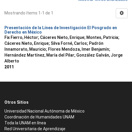
Mostrando ítems 1-1 de 1
Presentación de la Línea de Investigación El Posgrado en
Derecho en México
Fix Fierro, Héctor
;
Cáceres Nieto, Enrique
;
Montes, Patricia
;
Cáceres Nieto, Enrique
;
Silva Forné, Carlos
;
Padrón
Innamorato, Mauricio
;
Flores Mendoza, Imer Benjamín
;
Hernández Martínez, María del Pilar
;
González Galván, Jorge
Alberto
2011
Otros Sitios
Universidad Nacional Autónoma de México
Coordinación de Humanidades UNAM
Toda la UNAM en línea
Red Universitaria de Aprendizaje