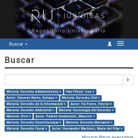
Buscar
Cambiar
navegac
Buscar
Ir
Materia: Derecho Administrativo ×
Has File(s): true ×
Autor: Cáceres Nieto, Enrique ×
Materia: Derecho Civil ×
Materia: Derecho de la Información ×
Autor: Fix Fierro, Héctor ×
Materia: Derecho Ambiental ×
Materia: Sociología del Derecho ×
Materia: Otro ×
Autor: Padrón Innamorato, Mauricio ×
Materia: Derecho Constitucional ×
Materia: Derecho Mercantil ×
Materia: Derecho Fiscal ×
Autor: Hernández Martínez, María del Pilar ×
Mostrar filtros avanzados