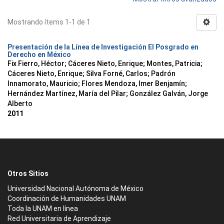
Mostrando ítems 1-1 de 1
Presentación de la Línea de Investigación El Posgrado en
Derecho en México
Fix Fierro, Héctor
;
Cáceres Nieto, Enrique
;
Montes, Patricia
;
Cáceres Nieto, Enrique
;
Silva Forné, Carlos
;
Padrón
Innamorato, Mauricio
;
Flores Mendoza, Imer Benjamín
;
Hernández Martínez, María del Pilar
;
González Galván, Jorge
Alberto
2011
Otros Sitios
Universidad Nacional Autónoma de México
Coordinación de Humanidades UNAM
Toda la UNAM en línea
Red Universitaria de Aprendizaje