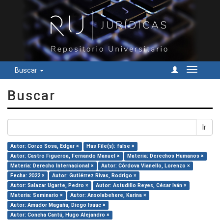
Buscar
Cambiar
navegac
Buscar
Ir
Autor: Corzo Sosa, Edgar ×
Has File(s): false ×
Autor: Castro Figueroa, Fernando Manuel ×
Materia: Derechos Humanos ×
Materia: Derecho Internacional ×
Autor: Córdova Vianello, Lorenzo ×
Fecha: 2022 ×
Autor: Gutiérrez Rivas, Rodrigo ×
Autor: Salazar Ugarte, Pedro ×
Autor: Astudillo Reyes, César Iván ×
Materia: Seminario ×
Autor: Ansolabehere, Karina ×
Autor: Amador Magaña, Diego Isaac ×
Autor: Concha Cantú, Hugo Alejandro ×