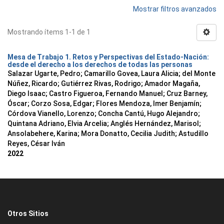
Mostrar filtros avanzados
Mostrando ítems 1-1 de 1
Mesa de Trabajo 1. Retos y Perspectivas del Estado-Nación:
desde el derecho a los derechos de todas las personas
Salazar Ugarte, Pedro
;
Camarillo Govea, Laura Alicia
;
del Monte
Núñez, Ricardo
;
Gutiérrez Rivas, Rodrigo
;
Amador Magaña,
Diego Isaac
;
Castro Figueroa, Fernando Manuel
;
Cruz Barney,
Óscar
;
Corzo Sosa, Edgar
;
Flores Mendoza, Imer Benjamín
;
Córdova Vianello, Lorenzo
;
Concha Cantú, Hugo Alejandro
;
Quintana Adriano, Elvia Arcelia
;
Anglés Hernández, Marisol
;
Ansolabehere, Karina
;
Mora Donatto, Cecilia Judith
;
Astudillo
Reyes, César Iván
2022
Otros Sitios