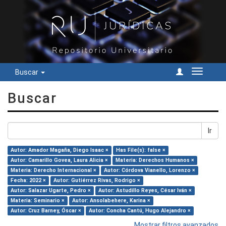
Buscar
Cambiar
navegac
Buscar
Ir
Autor: Amador Magaña, Diego Isaac ×
Has File(s): false ×
Autor: Camarillo Govea, Laura Alicia ×
Materia: Derechos Humanos ×
Materia: Derecho Internacional ×
Autor: Córdova Vianello, Lorenzo ×
Fecha: 2022 ×
Autor: Gutiérrez Rivas, Rodrigo ×
Autor: Salazar Ugarte, Pedro ×
Autor: Astudillo Reyes, César Iván ×
Materia: Seminario ×
Autor: Ansolabehere, Karina ×
Autor: Cruz Barney, Óscar ×
Autor: Concha Cantú, Hugo Alejandro ×
Mostrar filtros avanzados