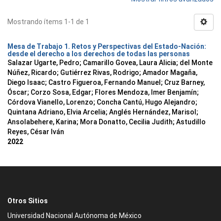
Mostrando ítems 1-1 de 1
Mesa de Trabajo 1. Retos y Perspectivas del Estado-Nación:
desde el derecho a los derechos de todas las personas
Salazar Ugarte, Pedro
;
Camarillo Govea, Laura Alicia
;
del Monte
Núñez, Ricardo
;
Gutiérrez Rivas, Rodrigo
;
Amador Magaña,
Diego Isaac
;
Castro Figueroa, Fernando Manuel
;
Cruz Barney,
Óscar
;
Corzo Sosa, Edgar
;
Flores Mendoza, Imer Benjamín
;
Córdova Vianello, Lorenzo
;
Concha Cantú, Hugo Alejandro
;
Quintana Adriano, Elvia Arcelia
;
Anglés Hernández, Marisol
;
Ansolabehere, Karina
;
Mora Donatto, Cecilia Judith
;
Astudillo
Reyes, César Iván
2022
Otros Sitios
Universidad Nacional Autónoma de México