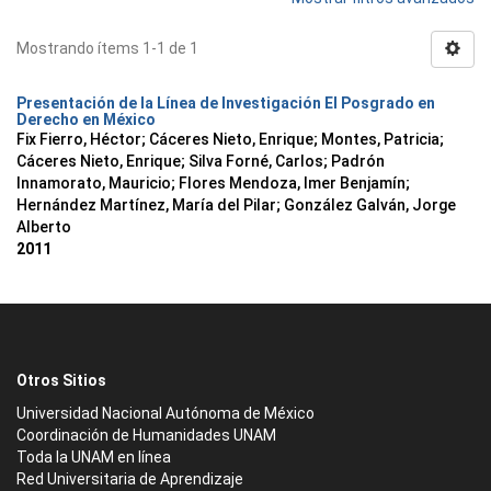
Mostrando ítems 1-1 de 1
Presentación de la Línea de Investigación El Posgrado en
Derecho en México
Fix Fierro, Héctor
;
Cáceres Nieto, Enrique
;
Montes, Patricia
;
Cáceres Nieto, Enrique
;
Silva Forné, Carlos
;
Padrón
Innamorato, Mauricio
;
Flores Mendoza, Imer Benjamín
;
Hernández Martínez, María del Pilar
;
González Galván, Jorge
Alberto
2011
Otros Sitios
Universidad Nacional Autónoma de México
Coordinación de Humanidades UNAM
Toda la UNAM en línea
Red Universitaria de Aprendizaje