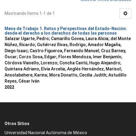
Mostrando ítems 1-1 de 1
Mesa de Trabajo 1. Retos y Perspectivas del Estado-Nación:
desde el derecho a los derechos de todas las personas
Salazar Ugarte, Pedro
;
Camarillo Govea, Laura Alicia
;
del Monte
Núñez, Ricardo
;
Gutiérrez Rivas, Rodrigo
;
Amador Magaña,
Diego Isaac
;
Castro Figueroa, Fernando Manuel
;
Cruz Barney,
Óscar
;
Corzo Sosa, Edgar
;
Flores Mendoza, Imer Benjamín
;
Córdova Vianello, Lorenzo
;
Concha Cantú, Hugo Alejandro
;
Quintana Adriano, Elvia Arcelia
;
Anglés Hernández, Marisol
;
Ansolabehere, Karina
;
Mora Donatto, Cecilia Judith
;
Astudillo
Reyes, César Iván
2022
Otros Sitios
Universidad Nacional Autónoma de México