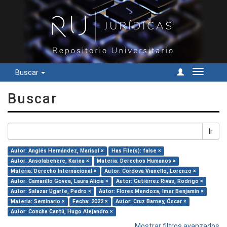
Buscar
Cambiar
navegac
Buscar
Ir
Autor: Anglés Hernández, Marisol ×
Has File(s): false ×
Autor: Ansolabehere, Karina ×
Materia: Derechos Humanos ×
Materia: Derecho Internacional ×
Autor: Córdova Vianello, Lorenzo ×
Autor: Camarillo Govea, Laura Alicia ×
Autor: Gutiérrez Rivas, Rodrigo ×
Autor: Salazar Ugarte, Pedro ×
Autor: Flores Mendoza, Imer Benjamín ×
Materia: Seminario ×
Fecha: 2022 ×
Autor: Cruz Barney, Óscar ×
Autor: Concha Cantú, Hugo Alejandro ×
Mostrar filtros avanzados