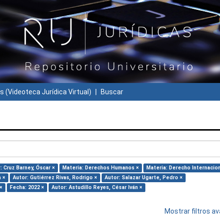
s (Videoteca Jurídica Virtual)
Buscar
: Cruz Barney, Óscar ×
Materia: Derechos Humanos ×
Materia: Derecho Internacion
a ×
Autor: Gutiérrez Rivas, Rodrigo ×
Autor: Salazar Ugarte, Pedro ×
×
Fecha: 2022 ×
Autor: Astudillo Reyes, César Iván ×
Mostrar filtros 