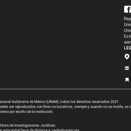
Rep
Uni
Uni
Est
sie
LEG
acional Autónoma de México (UNAM), todos los derechos reservados 2021.
den ser reproducidos con fines no lucrativos, siempre y cuando no se mutile, se cit
revio por escrito de la institución.
tituto de Investigaciones Jurídicas.
 este portal favor de dirigirse a:
padiij@unam.mx