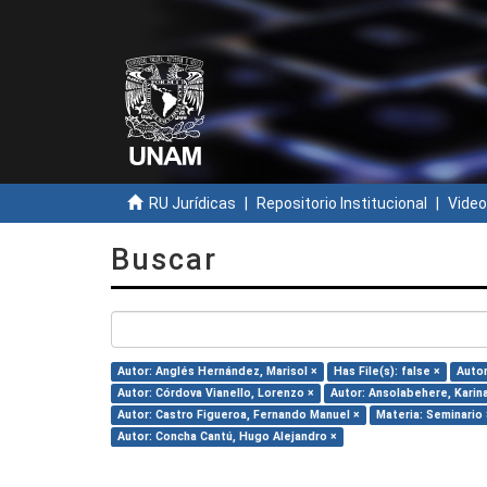
RU Jurídicas
Repositorio Institucional
Video
Buscar
Autor: Anglés Hernández, Marisol ×
Has File(s): false ×
Autor
Autor: Córdova Vianello, Lorenzo ×
Autor: Ansolabehere, Karin
Autor: Castro Figueroa, Fernando Manuel ×
Materia: Seminario 
Autor: Concha Cantú, Hugo Alejandro ×