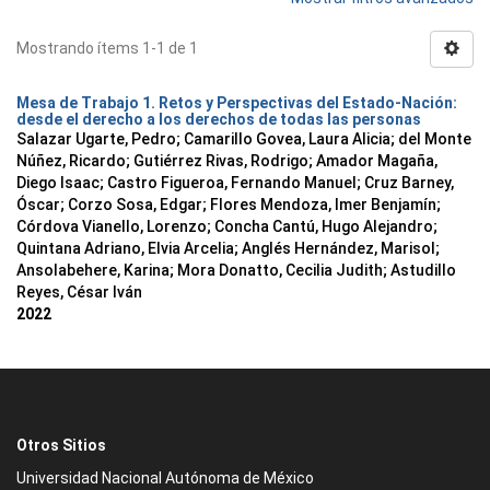
Mostrando ítems 1-1 de 1
Mesa de Trabajo 1. Retos y Perspectivas del Estado-Nación:
desde el derecho a los derechos de todas las personas
Salazar Ugarte, Pedro
;
Camarillo Govea, Laura Alicia
;
del Monte
Núñez, Ricardo
;
Gutiérrez Rivas, Rodrigo
;
Amador Magaña,
Diego Isaac
;
Castro Figueroa, Fernando Manuel
;
Cruz Barney,
Óscar
;
Corzo Sosa, Edgar
;
Flores Mendoza, Imer Benjamín
;
Córdova Vianello, Lorenzo
;
Concha Cantú, Hugo Alejandro
;
Quintana Adriano, Elvia Arcelia
;
Anglés Hernández, Marisol
;
Ansolabehere, Karina
;
Mora Donatto, Cecilia Judith
;
Astudillo
Reyes, César Iván
2022
Otros Sitios
Universidad Nacional Autónoma de México