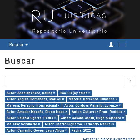
Buscar
Cambiar
navegac
Buscar
Ir
Autor: Ansolabehere, Karina ×
Has File(s): false ×
Autor: Anglés Hernández, Marisol ×
Materia: Derechos Humanos ×
Materia: Derecho Internacional ×
Autor: Córdova Vianello, Lorenzo ×
Autor: Amador Magaña, Diego Isaac ×
Autor: Gutiérrez Rivas, Rodrigo ×
Autor: Salazar Ugarte, Pedro ×
Autor: Concha Cantú, Hugo Alejandro ×
Materia: Seminario ×
Autor: Castro Figueroa, Fernando Manuel ×
Autor: Camarillo Govea, Laura Alicia ×
Fecha: 2022 ×
Mostrar filtros avanzados