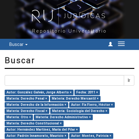
Buscar
Cambiar
navegac
Buscar
Ir
Autor: González Galván, Jorge Alberto ×
Fecha: 2011 ×
Materia: Derecho Penal ×
Materia: Derecho Mercantil ×
Materia: Derecho de la Información ×
Autor: Fix Fierro, Héctor ×
Materia: Derecho Fiscal ×
Materia: Sociología del Derecho ×
Materia: Otro ×
Materia: Derecho Administrativo ×
Materia: Derecho Constitucional ×
Autor: Hernández Martínez, María del Pilar ×
Autor: Padrón Innamorato, Mauricio ×
Autor: Montes, Patricia ×