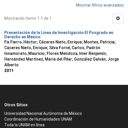
Mostrar filtros avanzados
Mostrando ítems 1-1 de 1
Presentación de la Línea de Investigación El Posgrado en
Derecho en México
Fix Fierro, Héctor
;
Cáceres Nieto, Enrique
;
Montes, Patricia
;
Cáceres Nieto, Enrique
;
Silva Forné, Carlos
;
Padrón
Innamorato, Mauricio
;
Flores Mendoza, Imer Benjamín
;
Hernández Martínez, María del Pilar
;
González Galván, Jorge
Alberto
2011
Otros Sitios
Universidad Nacional Autónoma de México
Coordinación de Humanidades UNAM
Toda la UNAM en línea