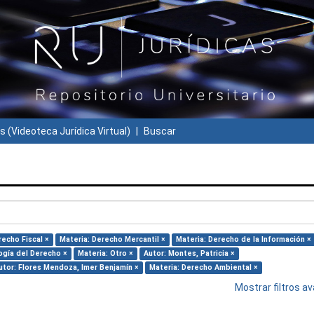
s (Videoteca Jurídica Virtual)
Buscar
recho Fiscal ×
Materia: Derecho Mercantil ×
Materia: Derecho de la Información ×
ogía del Derecho ×
Materia: Otro ×
Autor: Montes, Patricia ×
utor: Flores Mendoza, Imer Benjamín ×
Materia: Derecho Ambiental ×
Mostrar filtros 