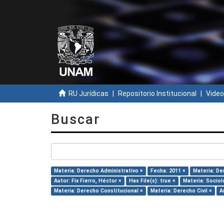
RU Jurídicas
Repositorio Institucional
Video
Buscar
Materia: Derecho Administrativo ×
Fecha: 2011 ×
Materia: De
Autor: Fix Fierro, Héctor ×
Has File(s): true ×
Materia: Sociol
Materia: Derecho Constitucional ×
Materia: Derecho Civil ×
A