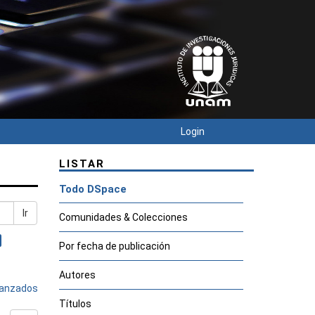
Login
LISTAR
Todo DSpace
Ir
Comunidades & Colecciones
Por fecha de publicación
Autores
avanzados
Títulos