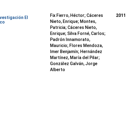
Fix Fierro, Héctor
;
Cáceres
2011
nvestigación El
Nieto, Enrique
;
Montes,
ico
Patricia
;
Cáceres Nieto,
Enrique
;
Silva Forné, Carlos
;
Padrón Innamorato,
Mauricio
;
Flores Mendoza,
Imer Benjamín
;
Hernández
Martínez, María del Pilar
;
González Galván, Jorge
Alberto