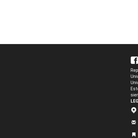
Rep
Uni
Uni
Est
sie
LEG