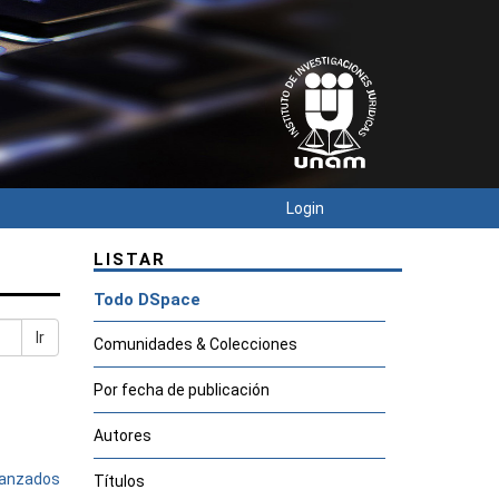
Login
LISTAR
Todo DSpace
Ir
Comunidades & Colecciones
Por fecha de publicación
Autores
avanzados
Títulos