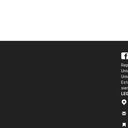
Rep
Uni
Uni
Est
sie
LEG