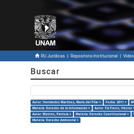
RU Jurídicas
Repositorio Institucional
Video
Buscar
Autor: Hernández Martínez, María del Pilar ×
Fecha: 2011 ×
M
Materia: Derecho de la Información ×
Autor: Fix Fierro, Héctor 
Autor: Montes, Patricia ×
Materia: Derecho Constitucional ×
Materia: Derecho Ambiental ×