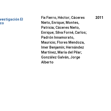
Fix Fierro, Héctor
;
Cáceres
2011
nvestigación El
Nieto, Enrique
;
Montes,
ico
Patricia
;
Cáceres Nieto,
Enrique
;
Silva Forné, Carlos
;
Padrón Innamorato,
Mauricio
;
Flores Mendoza,
Imer Benjamín
;
Hernández
Martínez, María del Pilar
;
González Galván, Jorge
Alberto