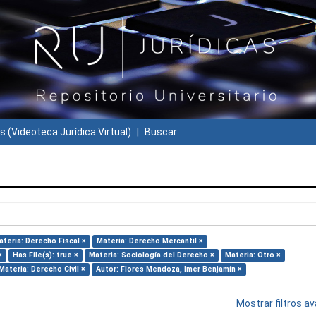
s (Videoteca Jurídica Virtual)
Buscar
ateria: Derecho Fiscal ×
Materia: Derecho Mercantil ×
×
Has File(s): true ×
Materia: Sociología del Derecho ×
Materia: Otro ×
Materia: Derecho Civil ×
Autor: Flores Mendoza, Imer Benjamín ×
Mostrar filtros 