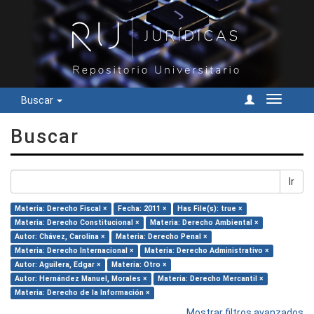
Buscar
Cambiar
navegac
Buscar
Ir
Materia: Derecho Fiscal ×
Fecha: 2011 ×
Has File(s): true ×
Materia: Derecho Constitucional ×
Materia: Derecho Ambiental ×
Autor: Chávez, Carolina ×
Materia: Derecho Penal ×
Materia: Derecho Internacional ×
Materia: Derecho Administrativo ×
Autor: Aguilera, Edgar ×
Materia: Otro ×
Autor: Hernández Manuel, Morales ×
Materia: Derecho Mercantil ×
Materia: Derecho de la Información ×
Mostrar filtros avanzados