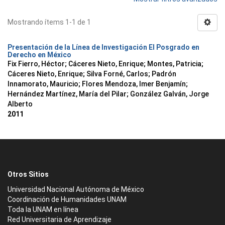
Mostrando ítems 1-1 de 1
Presentación de la Línea de Investigación El Posgrado en
Derecho en México
Fix Fierro, Héctor
;
Cáceres Nieto, Enrique
;
Montes, Patricia
;
Cáceres Nieto, Enrique
;
Silva Forné, Carlos
;
Padrón
Innamorato, Mauricio
;
Flores Mendoza, Imer Benjamín
;
Hernández Martínez, María del Pilar
;
González Galván, Jorge
Alberto
2011
Otros Sitios
Universidad Nacional Autónoma de México
Coordinación de Humanidades UNAM
Toda la UNAM en línea
Red Universitaria de Aprendizaje