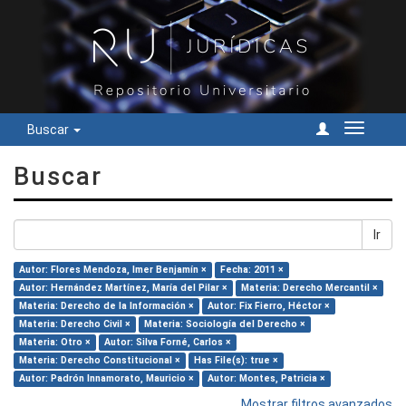
Buscar
Cambiar
navegac
Buscar
Ir
Autor: Flores Mendoza, Imer Benjamín ×
Fecha: 2011 ×
Autor: Hernández Martínez, María del Pilar ×
Materia: Derecho Mercantil ×
Materia: Derecho de la Información ×
Autor: Fix Fierro, Héctor ×
Materia: Derecho Civil ×
Materia: Sociología del Derecho ×
Materia: Otro ×
Autor: Silva Forné, Carlos ×
Materia: Derecho Constitucional ×
Has File(s): true ×
Autor: Padrón Innamorato, Mauricio ×
Autor: Montes, Patricia ×
Mostrar filtros avanzados