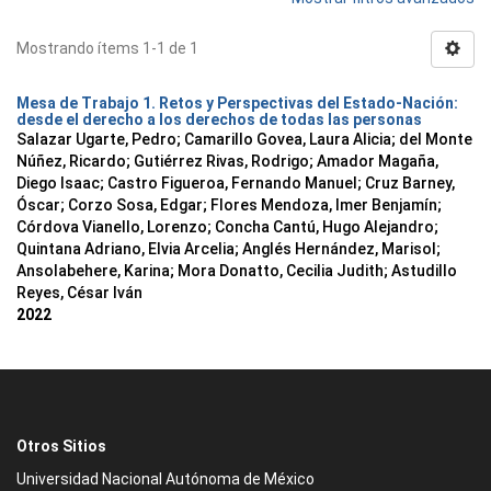
Mostrando ítems 1-1 de 1
Mesa de Trabajo 1. Retos y Perspectivas del Estado-Nación:
desde el derecho a los derechos de todas las personas
Salazar Ugarte, Pedro
;
Camarillo Govea, Laura Alicia
;
del Monte
Núñez, Ricardo
;
Gutiérrez Rivas, Rodrigo
;
Amador Magaña,
Diego Isaac
;
Castro Figueroa, Fernando Manuel
;
Cruz Barney,
Óscar
;
Corzo Sosa, Edgar
;
Flores Mendoza, Imer Benjamín
;
Córdova Vianello, Lorenzo
;
Concha Cantú, Hugo Alejandro
;
Quintana Adriano, Elvia Arcelia
;
Anglés Hernández, Marisol
;
Ansolabehere, Karina
;
Mora Donatto, Cecilia Judith
;
Astudillo
Reyes, César Iván
2022
Otros Sitios
Universidad Nacional Autónoma de México