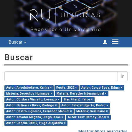
Buscar
Cambiar
navegac
Buscar
Ir
Autor: Ansolabehere, Karina ×
Fecha: 2022 ×
Autor: Corzo Sosa, Edgar ×
Materia: Derechos Humanos ×
Materia: Derecho Internacional ×
Autor: Córdova Vianello, Lorenzo ×
Has File(s): false ×
Autor: Gutiérrez Rivas, Rodrigo ×
Autor: Salazar Ugarte, Pedro ×
Autor: Castro Figueroa, Fernando Manuel ×
Materia: Seminario ×
Autor: Amador Magaña, Diego Isaac ×
Autor: Cruz Barney, Óscar ×
Autor: Concha Cantú, Hugo Alejandro ×
Mostrar filtros avanzados