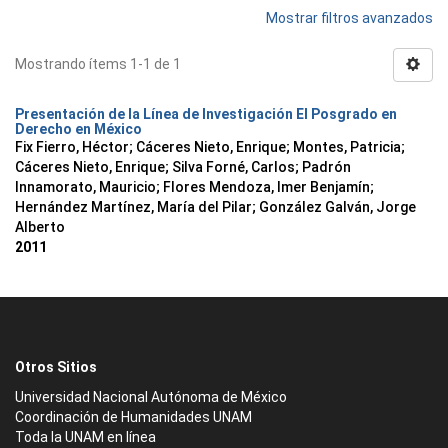
Mostrar filtros avanzados
Mostrando ítems 1-1 de 1
Presentación de la Línea de Investigación El Posgrado en
Derecho en México
Fix Fierro, Héctor
;
Cáceres Nieto, Enrique
;
Montes, Patricia
;
Cáceres Nieto, Enrique
;
Silva Forné, Carlos
;
Padrón
Innamorato, Mauricio
;
Flores Mendoza, Imer Benjamín
;
Hernández Martínez, María del Pilar
;
González Galván, Jorge
Alberto
2011
Otros Sitios
Universidad Nacional Autónoma de México
Coordinación de Humanidades UNAM
Toda la UNAM en línea