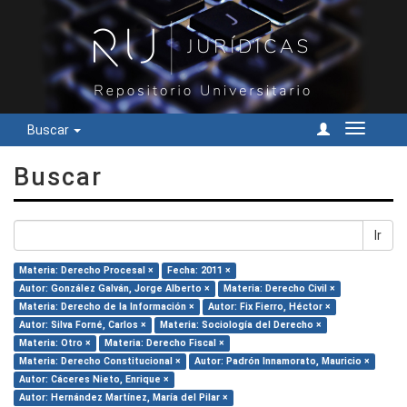
Buscar
Cambiar
navegac
Buscar
Ir
Materia: Derecho Procesal ×
Fecha: 2011 ×
Autor: González Galván, Jorge Alberto ×
Materia: Derecho Civil ×
Materia: Derecho de la Información ×
Autor: Fix Fierro, Héctor ×
Autor: Silva Forné, Carlos ×
Materia: Sociología del Derecho ×
Materia: Otro ×
Materia: Derecho Fiscal ×
Materia: Derecho Constitucional ×
Autor: Padrón Innamorato, Mauricio ×
Autor: Cáceres Nieto, Enrique ×
Autor: Hernández Martínez, María del Pilar ×