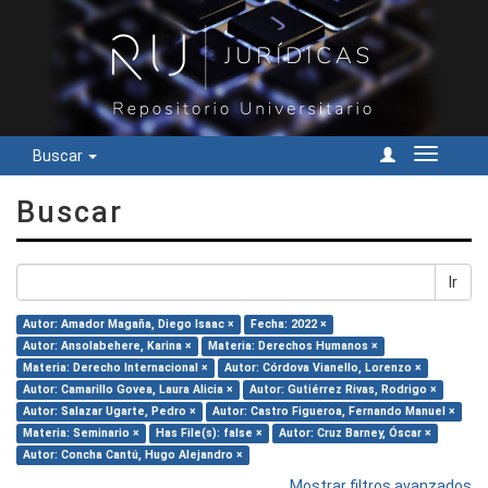
Buscar
Cambiar
navegac
Buscar
Ir
Autor: Amador Magaña, Diego Isaac ×
Fecha: 2022 ×
Autor: Ansolabehere, Karina ×
Materia: Derechos Humanos ×
Materia: Derecho Internacional ×
Autor: Córdova Vianello, Lorenzo ×
Autor: Camarillo Govea, Laura Alicia ×
Autor: Gutiérrez Rivas, Rodrigo ×
Autor: Salazar Ugarte, Pedro ×
Autor: Castro Figueroa, Fernando Manuel ×
Materia: Seminario ×
Has File(s): false ×
Autor: Cruz Barney, Óscar ×
Autor: Concha Cantú, Hugo Alejandro ×
Mostrar filtros avanzados