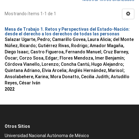
Mostrando ítems 1-1 de 1
Mesa de Trabajo 1. Retos y Perspectivas del Estado-Nación:
desde el derecho a los derechos de todas las personas
Salazar Ugarte, Pedro
;
Camarillo Govea, Laura Alicia
;
del Monte
Núñez, Ricardo
;
Gutiérrez Rivas, Rodrigo
;
Amador Magaña,
Diego Isaac
;
Castro Figueroa, Fernando Manuel
;
Cruz Barney,
Óscar
;
Corzo Sosa, Edgar
;
Flores Mendoza, Imer Benjamín
;
Córdova Vianello, Lorenzo
;
Concha Cantú, Hugo Alejandro
;
Quintana Adriano, Elvia Arcelia
;
Anglés Hernández, Marisol
;
Ansolabehere, Karina
;
Mora Donatto, Cecilia Judith
;
Astudillo
Reyes, César Iván
2022
Otros Sitios
Universidad Nacional Autónoma de México