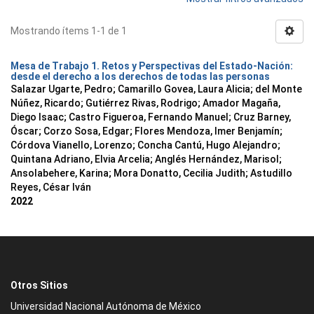
Mostrando ítems 1-1 de 1
Mesa de Trabajo 1. Retos y Perspectivas del Estado-Nación:
desde el derecho a los derechos de todas las personas
Salazar Ugarte, Pedro
;
Camarillo Govea, Laura Alicia
;
del Monte
Núñez, Ricardo
;
Gutiérrez Rivas, Rodrigo
;
Amador Magaña,
Diego Isaac
;
Castro Figueroa, Fernando Manuel
;
Cruz Barney,
Óscar
;
Corzo Sosa, Edgar
;
Flores Mendoza, Imer Benjamín
;
Córdova Vianello, Lorenzo
;
Concha Cantú, Hugo Alejandro
;
Quintana Adriano, Elvia Arcelia
;
Anglés Hernández, Marisol
;
Ansolabehere, Karina
;
Mora Donatto, Cecilia Judith
;
Astudillo
Reyes, César Iván
2022
Otros Sitios
Universidad Nacional Autónoma de México