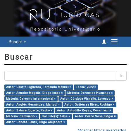
Buscar
Cambiar
navegac
Buscar
Ir
Autor: Castro Figueroa, Fernando Manuel ×
Fecha: 2022 ×
Autor: Amador Magaña, Diego Isaac ×
Materia: Derechos Humanos ×
Materia: Derecho Internacional ×
Autor: Córdova Vianello, Lorenzo ×
Autor: Anglés Hernández, Marisol ×
Autor: Gutiérrez Rivas, Rodrigo ×
Autor: Salazar Ugarte, Pedro ×
Autor: Astudillo Reyes, César Iván ×
Materia: Seminario ×
Has File(s): false ×
Autor: Corzo Sosa, Edgar ×
Autor: Concha Cantú, Hugo Alejandro ×
Mostrar filtros avanzados