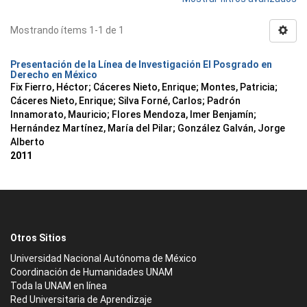
Mostrando ítems 1-1 de 1
Presentación de la Línea de Investigación El Posgrado en
Derecho en México
Fix Fierro, Héctor
;
Cáceres Nieto, Enrique
;
Montes, Patricia
;
Cáceres Nieto, Enrique
;
Silva Forné, Carlos
;
Padrón
Innamorato, Mauricio
;
Flores Mendoza, Imer Benjamín
;
Hernández Martínez, María del Pilar
;
González Galván, Jorge
Alberto
2011
Otros Sitios
Universidad Nacional Autónoma de México
Coordinación de Humanidades UNAM
Toda la UNAM en línea
Red Universitaria de Aprendizaje