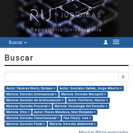
Buscar
Cambiar
navegac
Buscar
Ir
Autor: Cáceres Nieto, Enrique ×
Autor: González Galván, Jorge Alberto ×
Materia: Derecho Internacional ×
Materia: Derecho Mercantil ×
Materia: Derecho de la Información ×
Autor: Fix Fierro, Héctor ×
Materia: Derecho Procesal ×
Materia: Sociología del Derecho ×
Materia: Otro ×
Autor: Flores Mendoza, Imer Benjamín ×
Materia: Derecho Constitucional ×
Has File(s): true ×
Materia: Derecho Penal ×
Materia: Derecho Ambiental ×
Mostrar filtros avanzados