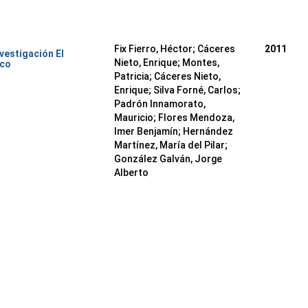
Fix Fierro, Héctor
;
Cáceres
2011
nvestigación El
Nieto, Enrique
;
Montes,
ico
Patricia
;
Cáceres Nieto,
Enrique
;
Silva Forné, Carlos
;
Padrón Innamorato,
Mauricio
;
Flores Mendoza,
Imer Benjamín
;
Hernández
Martínez, María del Pilar
;
González Galván, Jorge
Alberto