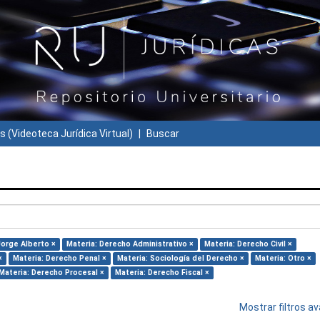
s (Videoteca Jurídica Virtual)
Buscar
Jorge Alberto ×
Materia: Derecho Administrativo ×
Materia: Derecho Civil ×
×
Materia: Derecho Penal ×
Materia: Sociología del Derecho ×
Materia: Otro ×
Materia: Derecho Procesal ×
Materia: Derecho Fiscal ×
Mostrar filtros 