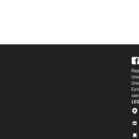
Rep
Uni
Uni
Est
sie
LEG