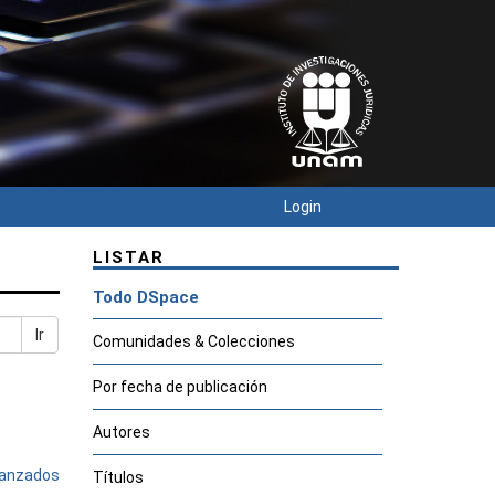
Login
LISTAR
Todo DSpace
Ir
Comunidades & Colecciones
Por fecha de publicación
Autores
avanzados
Títulos