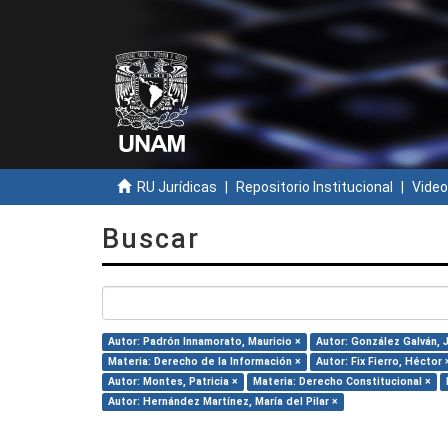
RU Jurídicas
Repositorio Institucional
Video
Buscar
Autor: Padrón Innamorato, Mauricio ×
Autor: González Galván, 
Materia: Derecho de la Información ×
Autor: Fix Fierro, Héctor 
Autor: Montes, Patricia ×
Materia: Derecho Constitucional ×
Autor: Hernández Martínez, María del Pilar ×