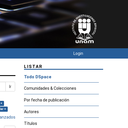
Login
LISTAR
Todo DSpace
Ir
Comunidades & Colecciones
Por fecha de publicación
 ×
lar ×
Autores
avanzados
Títulos