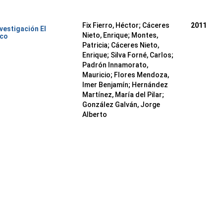
Fix Fierro, Héctor
;
Cáceres
2011
nvestigación El
Nieto, Enrique
;
Montes,
ico
Patricia
;
Cáceres Nieto,
Enrique
;
Silva Forné, Carlos
;
Padrón Innamorato,
Mauricio
;
Flores Mendoza,
Imer Benjamín
;
Hernández
Martínez, María del Pilar
;
González Galván, Jorge
Alberto