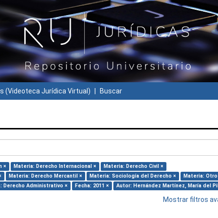
s (Videoteca Jurídica Virtual)
Buscar
n ×
Materia: Derecho Internacional ×
Materia: Derecho Civil ×
×
Materia: Derecho Mercantil ×
Materia: Sociología del Derecho ×
Materia: Otro
: Derecho Administrativo ×
Fecha: 2011 ×
Autor: Hernández Martínez, María del Pi
Mostrar filtros 