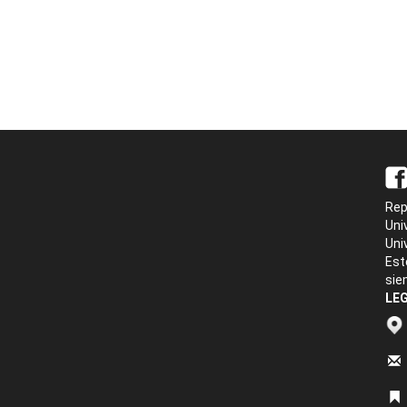
Rep
Uni
Uni
Est
sie
LEG