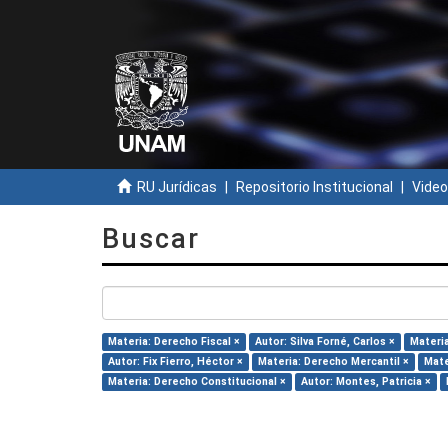
RU Jurídicas
Repositorio Institucional
Video
Buscar
Materia: Derecho Fiscal ×
Autor: Silva Forné, Carlos ×
Materia
Autor: Fix Fierro, Héctor ×
Materia: Derecho Mercantil ×
Mate
Materia: Derecho Constitucional ×
Autor: Montes, Patricia ×