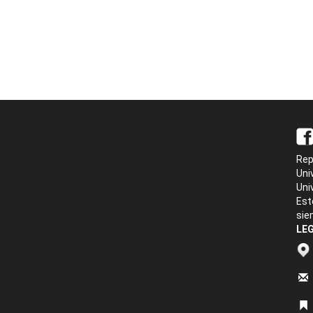
Rep
Uni
Uni
Est
sie
LEG