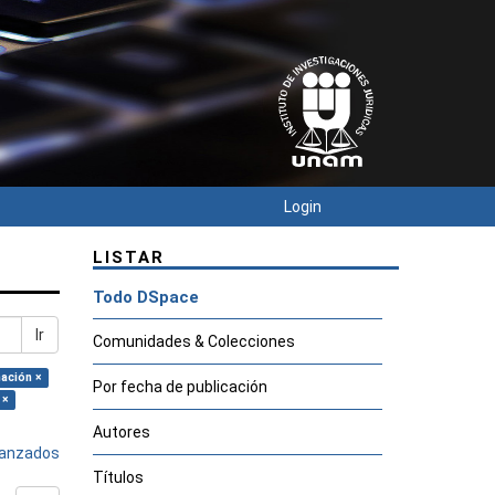
Login
LISTAR
Todo DSpace
Ir
Comunidades & Colecciones
mación ×
Por fecha de publicación
 ×
Autores
avanzados
Títulos