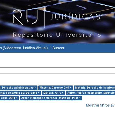
s (Videoteca Jurídica Virtual)
Buscar
: Derecho Administrativo ×
Materia: Derecho Civil ×
Materia: Derecho de la Infor
ria: Sociología del Derecho ×
Materia: Otro ×
Autor: Padrón Innamorato, Mauricio
Fecha: 2011 ×
Autor: Hernández Martínez, María del Pilar ×
Mostrar filtros 