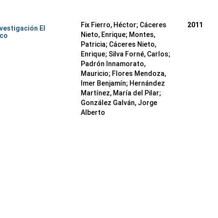
Fix Fierro, Héctor
;
Cáceres
2011
nvestigación El
Nieto, Enrique
;
Montes,
ico
Patricia
;
Cáceres Nieto,
Enrique
;
Silva Forné, Carlos
;
Padrón Innamorato,
Mauricio
;
Flores Mendoza,
Imer Benjamín
;
Hernández
Martínez, María del Pilar
;
González Galván, Jorge
Alberto